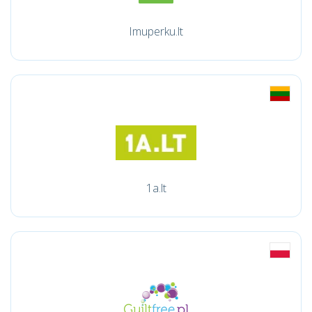
Imuperku.lt
1a.lt