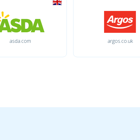
asda.com
argos.co.uk