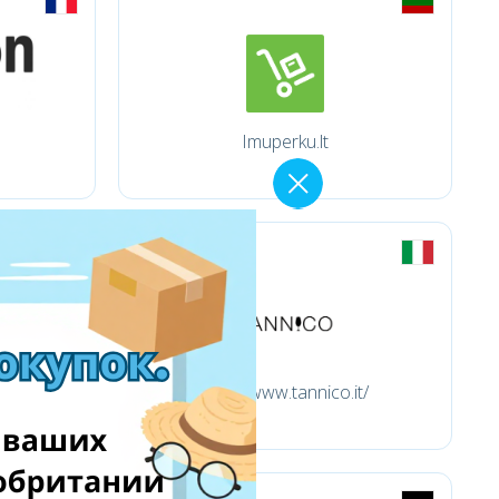
Imuperku.lt
http://www.tannico.it/