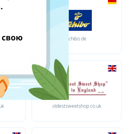
tchibo.de
uk
oldestsweetshop.co.uk