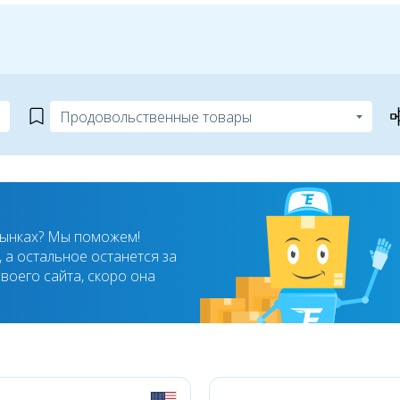
рынках? Мы поможем!
 а остальное останется за
воего сайта, скоро она