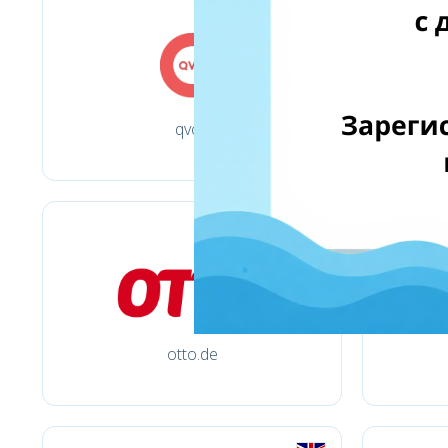
qvc.it
otto.de