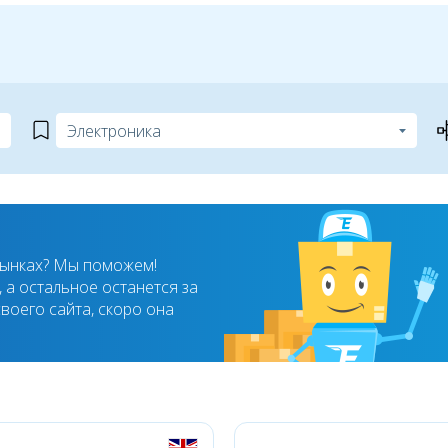
рынках? Мы поможем!
 а остальное останется за
воего сайта, скоро она