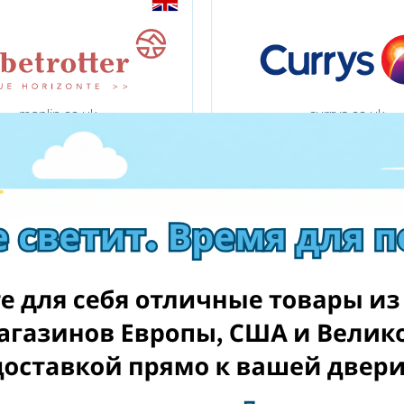
maplin.co.uk
currys.co.uk
rgancomputers.co.uk
scan.co.uk