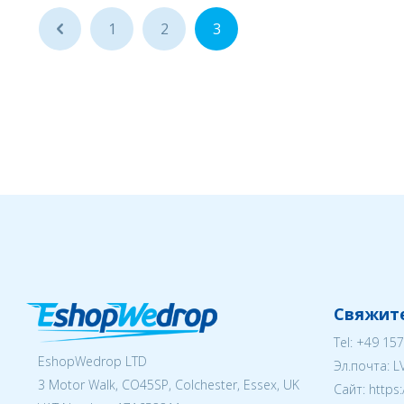
...
1
2
3
Свяжите
Tel:
+49 157
EshopWedrop LTD
Эл.почта:
L
3 Motor Walk, CO45SP, Colchester, Essex, UK
Cайт: https