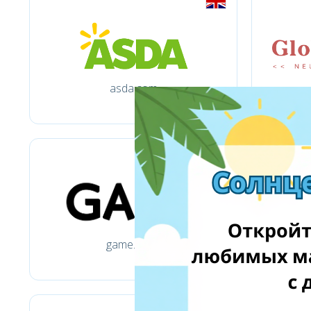
asda.com
game.co.uk
mo