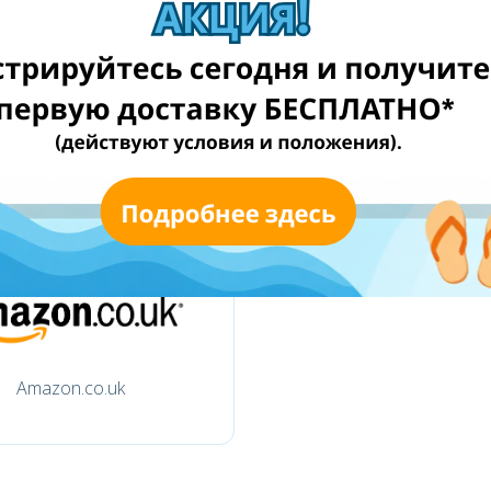
misco.co.uk
pcworld.co.uk
Amazon.co.uk