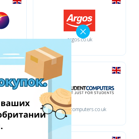
argos.co.uk
studentcomputers.co.uk