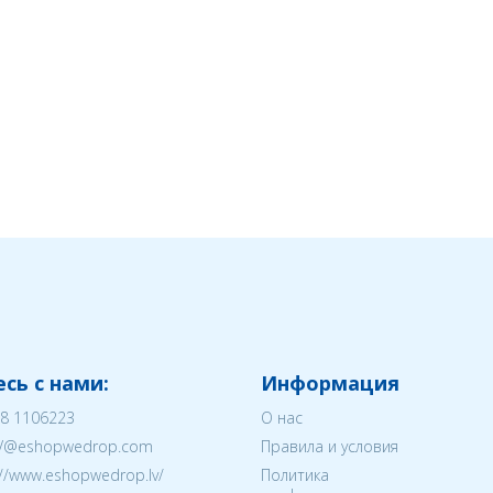
сь с нами:
Информация
8 1106223
О нас
V@eshopwedrop.com
Правила и условия
://www.eshopwedrop.lv/
Политика