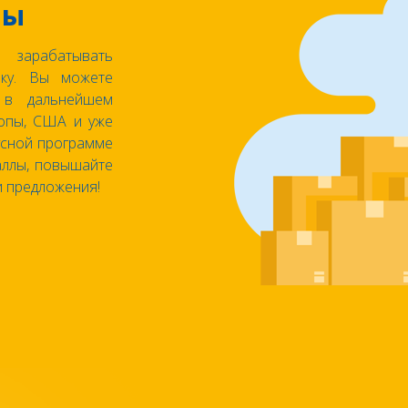
лы
 зарабатывать
лку. Вы можете
 в дальнейшем
ропы, США и уже
сной программе
аллы, повышайте
и предложения!