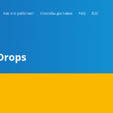
Как это работает
Способы доставки
FAQ
B2C
Drops