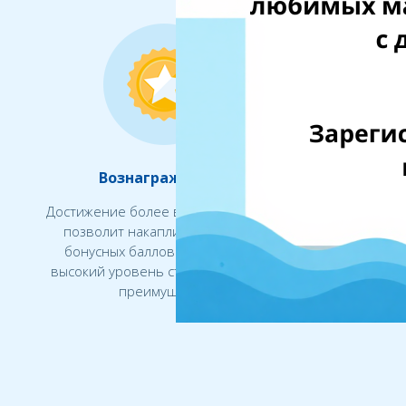
Вознаграждения
Достижение более высокого статуса
Конвертир
позволит накапливать больше
Drops 
бонусных баллов Drops. Более
которые 
высокий уровень статуса - больше
о
преимуществ.