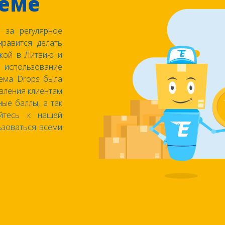
теме
 за регулярное
нравится делать
вкой в Литвию и
 использование
тема Drops была
вления клиентам
ые баллы, а так
яйтесь к нашей
ьзоваться всеми