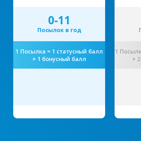
0-11
Посылок в год
1 Посылка = 1 статусный балл
1 Посылк
+ 1 бонусный балл
+ 