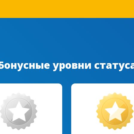
Бонусные уровни статус