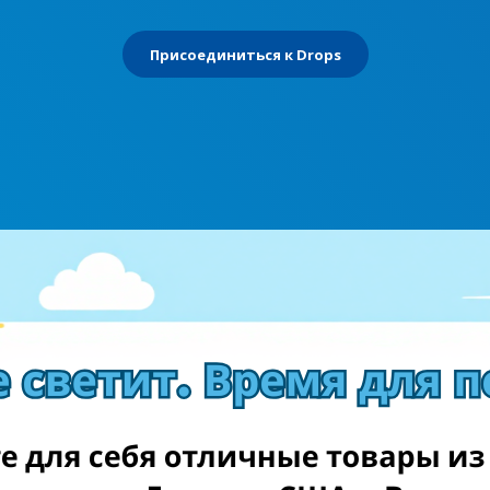
Присоединиться к Drops
Ваши преимущества
Для чего нужны бонусные баллы Drops?