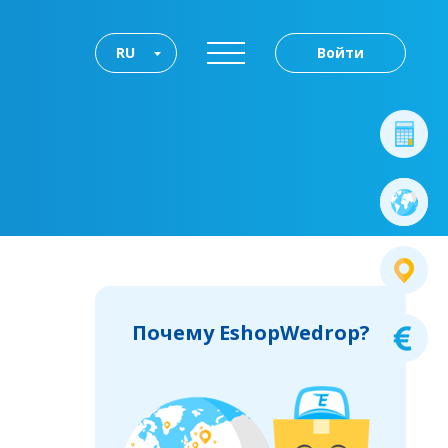
RU
Войти
Почему EshopWedrop?