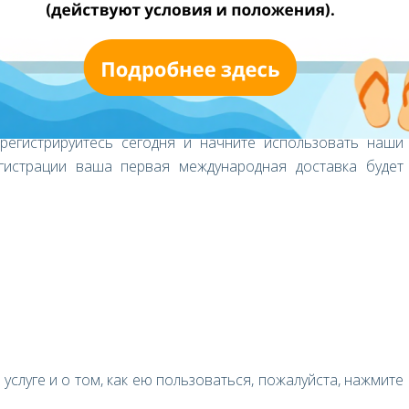
ть продуктов высокого качества по самым лучшим ценам.
ь покупки за рубежом. EshopWedrop позволяет вам делать
тании, США или по всей Европе, независимо от того,
арегистрируйтесь сегодня и начните использовать наши
егистрации ваша первая международная доставка будет
слуге и о том, как ею пользоваться, пожалуйста, нажмите