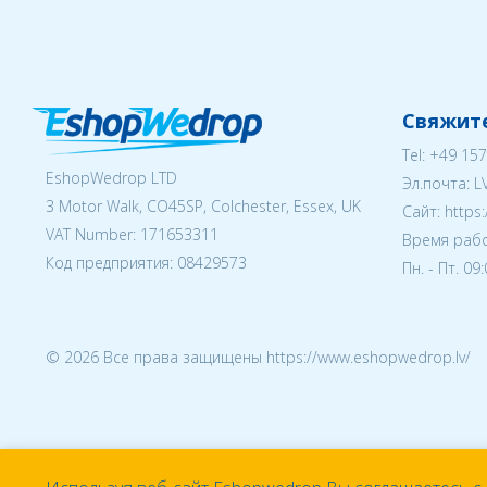
Свяжите
Tel:
+49 157
EshopWedrop LTD
Эл.почта:
L
3 Motor Walk, CO45SP, Colchester, Essex, UK
Cайт: https
VAT Number: 171653311
Время рабо
Код предприятия:
08429573
Пн. - Пт. 09
© 2026 Все права защищены https://www.eshopwedrop.lv/