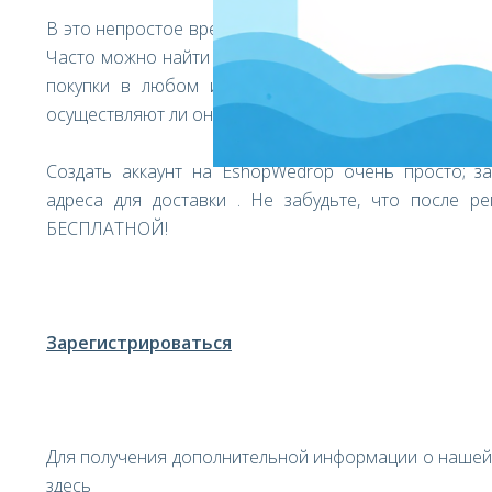
В это непростое время мы хорошо понимаем важнос
Часто можно найти лучшие предложения, если делат
покупки в любом интернет-магазине в Великобри
осуществляют ли они доставку в Латвию!
Создать аккаунт на EshopWedrop очень просто; з
адреса для доставки . Не забудьте, что после р
БЕСПЛАТНОЙ!
Зарегистрироваться
Для получения дополнительной информации о нашей у
здесь