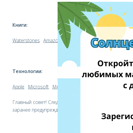
Книги:
Waterstones
Amazon.pl
Hugendubel.de
Технологии:
Apple
Microsoft
MediaMarkt.it
Главный совет! Следите за магазинами в социальных
заранее предупреждают о секретных распродажах!