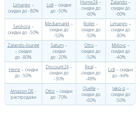
Home24
–
Zalando
–
Limango
–
Lidl
– скидки
скидки до
скидки до
скидки до -80%
до -50%
-60%
-60%
Mediamarkt
–
Roller
–
Limango
–
Sephora
–
скидки до
скидки до
скидки до
скидки до -50%
-50%
-50%
-80%
Zalando-lounge
Saturn
–
Otto
–
Mytoys
–
– скидки
скидки
скидки до
скидки до
до -80%
до -20%
-50%
-40%
Discount24
–
Real
–
Heine
– скидки
Lidl
– скидки
скидки до
скидки до
до -50%
до -44%
-30%
-48%
Quelle
–
Jako-o
–
Amazon DE
-
Otto
– скидки
скидки до
скидки до
распродажи
до -70%
-60%
-50%