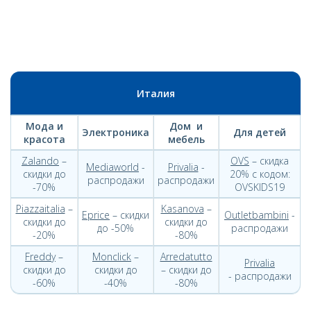
Италия
Мода и
Дом и
Электроника
Для детей
красота
мебель
Zalando
–
OVS
– скидка
Mediaworld
-
Privalia
-
скидки до
20% с кодом:
распродажи
распродажи
-70%
OVSKIDS19
Piazzaitalia
–
Kasanova
–
Eprice
– скидки
Outletbambini
-
скидки до
скидки до
до -50%
распродажи
-20%
-80%
Freddy
–
Monclick
–
Arredatutto
Privalia
скидки до
скидки до
– скидки до
- распродажи
-60%
-40%
-80%