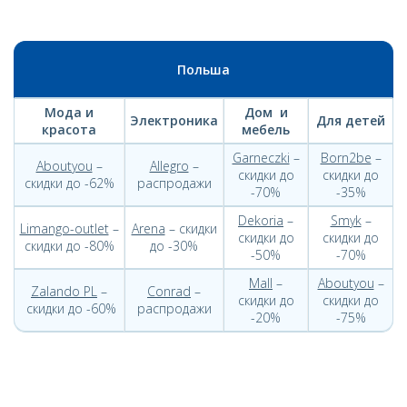
Польша
Мода и
Дом и
Электроника
Для детей
красота
мебель
Garneczki
–
Born2be
–
Aboutyou
–
Allegro
–
скидки до
скидки до
скидки до -62%
распродажи
-70%
-35%
Dekoria
–
Smyk
–
Limango-outlet
–
Arena
– скидки
скидки до
скидки до
скидки до -80%
до -30%
-50%
-70%
Mall
–
Aboutyou
–
Zalando PL
–
Conrad
–
скидки до
скидки до
скидки до -60%
распродажи
-20%
-75%