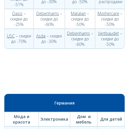
до -30%
до -50%
распродажи
-51%
Oasis
–
Debenhams
–
Matalan
–
Mothercare
–
скидки до
скидки до
скидки до
скидки до
-25%
-60%
-50%
-50%
Debenhams
–
Vertbaudet
–
USC
– скидки
Asda
– скидки
скидки до
скидки до
до -70%
до -30%
-60%
-50%
Германия
Мода и
Дом и
Электроника
Для детей
красота
мебель