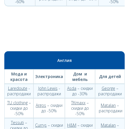
-60%
-50%
Англия
Мода и
Дом и
Электроника
Для детей
красота
мебель
Laredoute
-
John Lewis
-
Asda
– скидки
George
–
распродажи
распродажи
до -30%
распродажи
TU clothing
–
TKmaxx
–
Argos
– скидки
Matalan
–
скидки до
скидки до
до -50%
распродажи
-50%
-50%
Tessuti
–
Currys
– скидки
H&M
– скидки
Matalan
–
скидки до