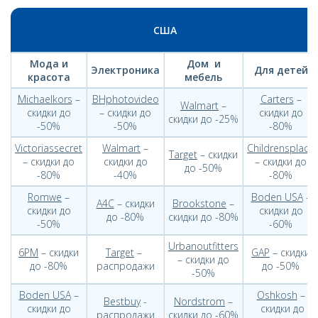
США
Мода и
Дом и
Электроника
Для детей
красота
мебель
Michaelkors
–
BHphotovideo
Carters
–
Walmart
–
скидки до
– скидки до
скидки до
скидки до -25%
-50%
-50%
-80%
Victoriassecret
Walmart
–
Childrensplace
Target
– скидки
– скидки до
скидки до
– скидки до
до -50%
-80%
-40%
-80%
Romwe
–
Boden USA
–
A4C
– скидки
Brookstone
–
скидки до
скидки до
до -80%
скидки до -80%
-50%
-60%
Urbanoutfitters
6PM
– скидки
Target
–
GAP
– скидки
– скидки до
до -80%
распродажи
до -50%
-50%
Boden USA
–
Oshkosh
–
Bestbuy
-
Nordstrom
–
скидки до
скидки до
распродажи
скидки до -60%