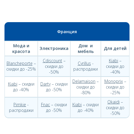
Франция
Мода и
Дом и
Электроника
Для детей
красота
мебель
Cdiscount
–
Kiabi
–
Blancheporte
–
Cyrillus
-
скидки до
скидки до
скидки до -25%
распродажи
-50%
-40%
Delamaison
–
Monoprix
–
Kiabi
– скидки
Darty
– скидки
скидки до
скидки до
до -40%
до -50%
-80%
-25%
Okaidi
–
Pimkie
-
Fnac
– скидки
Kiabi
– скидки
скидки до
распродажи
до -50%
до -40%
-50%