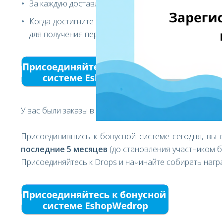
За каждую доставленную посылку вы будете получа
Когда достигните самого высокого статуса - «Зол
для получения персональных ваучеров
Amazon
!
У вас были заказы в
EshopWedrop
за последние 5 мес
Присоединившись к бонусной системе сегодня, вы
последние 5 месяцев
(до становления участником б
Присоединяйтесь к
Drops
и начинайте собирать нагр