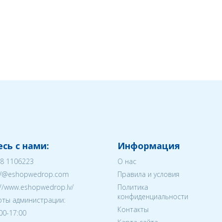
сь с нами:
Информация
8 1106223
О нас
V@eshopwedrop.com
Правила и условия
://www.eshopwedrop.lv/
Политика
конфиденциальности
ты администрации:
Контакты
:00-17:00