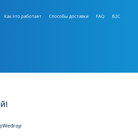
Как это работает
Способы доставки
FAQ
B2C
й!
opWedrop