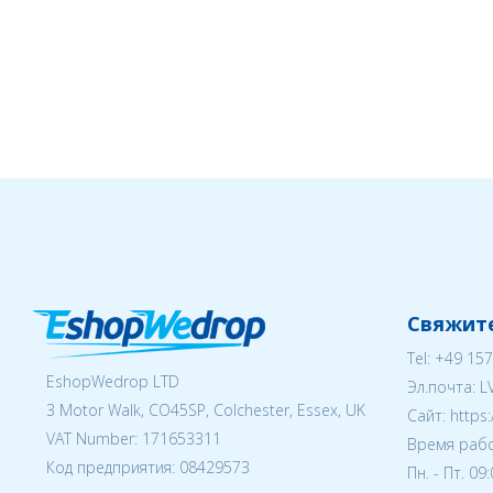
Свяжите
Tel:
+49 157
EshopWedrop LTD
Эл.почта:
L
3 Motor Walk, CO45SP, Colchester, Essex, UK
Cайт: https
VAT Number: 171653311
Время рабо
Код предприятия:
08429573
Пн. - Пт. 09