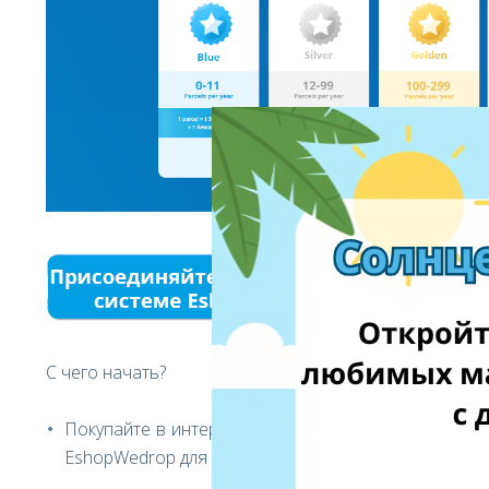
С чего начать
?
Покупайте в интернет-магазинах Европы и США. П
EshopWedrop
для доставки посылок в Вильнюс.