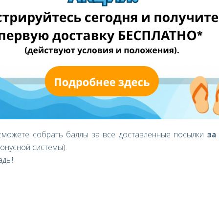
ть баллы.
отого» либо «Платинового», пожалуйста, свяжитесь с нами
яцев?
 сможете собрать баллы за все доставленные посылки
за
онусной системы).
ады!