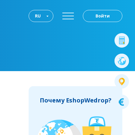
RU
Войти
Почему EshopWedrop?