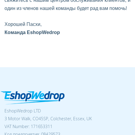
свяжитесь с нашим центром обслуживания клиентов, и
один из членов нашей команды будет рад вам помочь!
Хорошей Пасхи,
Команда EshopWedrop
EshopWedrop LTD
3 Motor Walk, CO45SP, Colchester, Essex, UK
VAT Number: 171653311
Код предприятия:
08429573