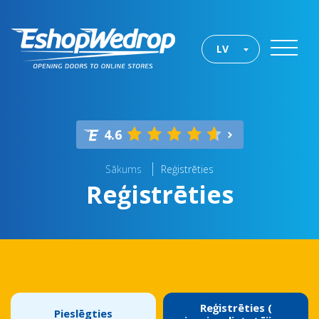
LV
4.6
Sākums
Reģistrēties
Reģistrēties
Reģistrēties (
Pieslēgties