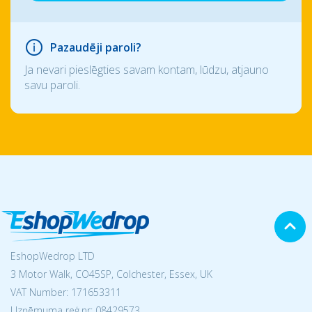
Pazaudēji paroli?
Ja nevari pieslēgties savam kontam, lūdzu, atjauno
savu paroli.
EshopWedrop LTD
3 Motor Walk, CO45SP, Colchester, Essex, UK
VAT Number: 171653311
Uzņēmuma reģ.nr:
08429573