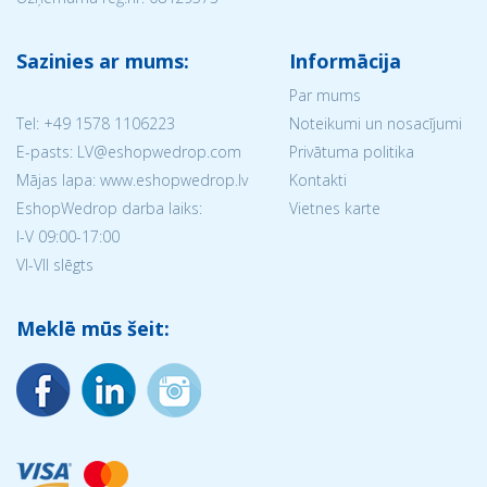
Sazinies ar mums:
Informācija
Par mums
Tel:
+49 1578 1106223
Noteikumi un nosacījumi
E-pasts: LV@eshopwedrop.com
Privātuma politika
Mājas lapa: www.eshopwedrop.lv
Kontakti
EshopWedrop darba laiks:
Vietnes karte
I-V 09:00-17:00
VI-VII slēgts
Meklē mūs šeit: