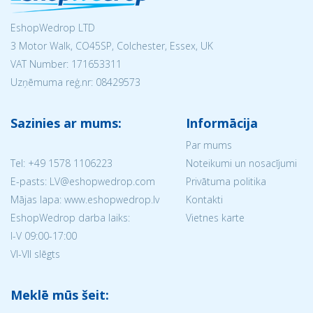
EshopWedrop LTD
3 Motor Walk, CO45SP, Colchester, Essex, UK
VAT Number: 171653311
Uzņēmuma reģ.nr:
08429573
Sazinies ar mums:
Informācija
Par mums
Tel:
+49 1578 1106223
Noteikumi un nosacījumi
E-pasts: LV@eshopwedrop.com
Privātuma politika
Mājas lapa: www.eshopwedrop.lv
Kontakti
EshopWedrop darba laiks:
Vietnes karte
I-V 09:00-17:00
VI-VII slēgts
Meklē mūs šeit: