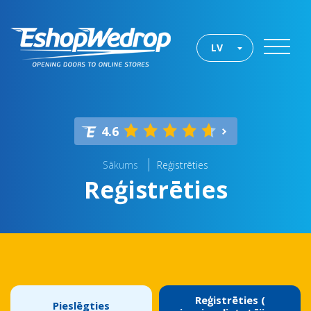
LV
4.6
Sākums
Reģistrēties
Reģistrēties
Reģistrēties (
Pieslēgties