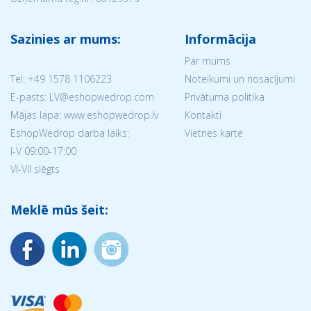
Sazinies ar mums:
Informācija
Par mums
Tel:
+49 1578 1106223
Noteikumi un nosacījumi
E-pasts: LV@eshopwedrop.com
Privātuma politika
Mājas lapa: www.eshopwedrop.lv
Kontakti
EshopWedrop darba laiks:
Vietnes karte
I-V 09:00-17:00
VI-VII slēgts
Meklē mūs šeit: