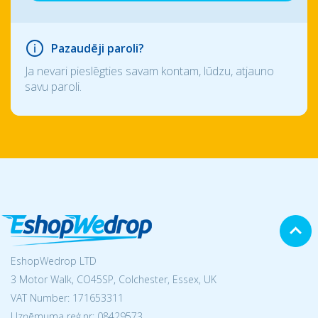
Pazaudēji paroli?
Ja nevari pieslēgties savam kontam, lūdzu, atjauno
savu paroli.
EshopWedrop LTD
3 Motor Walk, CO45SP, Colchester, Essex, UK
VAT Number: 171653311
Uzņēmuma reģ.nr:
08429573