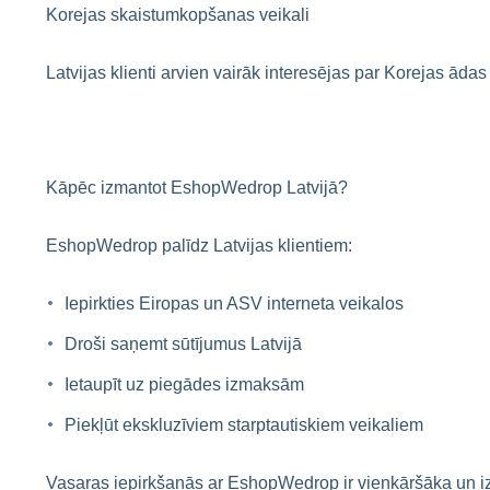
Korejas skaistumkopšanas veikali
Latvijas klienti arvien vairāk interesējas par Korejas āda
Kāpēc izmantot EshopWedrop Latvijā?
EshopWedrop palīdz Latvijas klientiem:
Iepirkties Eiropas un ASV interneta veikalos
Droši saņemt sūtījumus Latvijā
Ietaupīt uz piegādes izmaksām
Piekļūt ekskluzīviem starptautiskiem veikaliem
Vasaras iepirkšanās ar EshopWedrop ir vienkāršāka un i