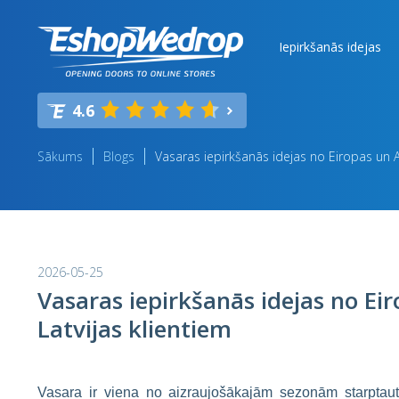
Iepirkšanās idejas
4.6
Sākums
Blogs
Vasaras iepirkšanās idejas no Eiropas un A
2026-05-25
Vasaras iepirkšanās idejas no Ei
Latvijas klientiem
Vasara ir viena no aizraujošākajām sezonām starptautis