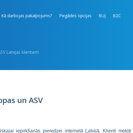
Kā darbojas pakalpojums?
Piegādes opcijas
BUJ
B2C
SV Latvijas klientiem
ropas un ASV
kajai iepirkšanās pieredzei internetā Latvijā. Klienti meklē