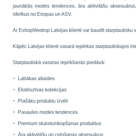
jaunākās modes tendences, āra aktivitāšu aksesuārus
sīkrīkus no Eiropas un ASV.
Ar EshopWedrop Latvijas klienti var baudīt starptautisku v
Kāpēc Latvijas klienti vasarā iepērkas starptautiskajos in
Starptautiskā vasaras iepirkšanās piedāvā:
Labākas atlaides
Ekskluzīvas kolekcijas
Plašāku produktu izvēli
Pasaules modes tendences
Premium skaistumkopšanas produktus
Āra aktivitāšu un ceļošanas aksesuārus