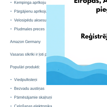
Kempinga aprīkojumu
Pārgājienu aprīkojumu
Velosipēdu aksesuārus
Pludmales preces
Amazon Germany
Vasaras sīkrīki ir ļoti populāri Latvijas klientu vidū.
Populāri produkti:
Viedpulksteņi
Bezvadu austiņas
Pārnēsājamie skaļruņi
Ceļošanas elektronika