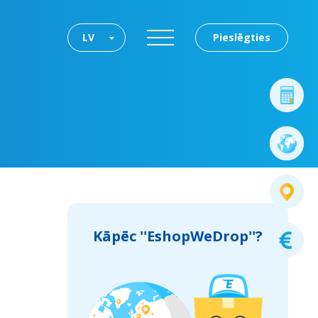
LV
Pieslēgties
Kāpēc ''EshopWeDrop''?