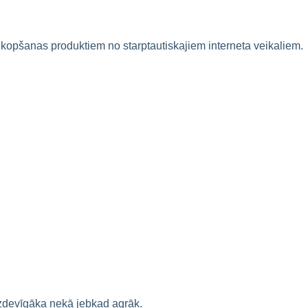
s kopšanas produktiem no starptautiskajiem interneta veikaliem.
zdevīgāka nekā jebkad agrāk.