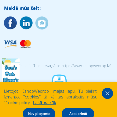
Meklē mūs šeit:
© 2026 Visas tiesības aizsargātas https://www.eshopwedrop.lv/
Lietojot ''EshopWedrop'' mājas lapu, Tu piekrīti
izmantot ''cookies'' tā kā tas aprakstīts mūsu
''Cookie policy''.
Lasīt vairāk
Nav pieņemts
Apstiprināt