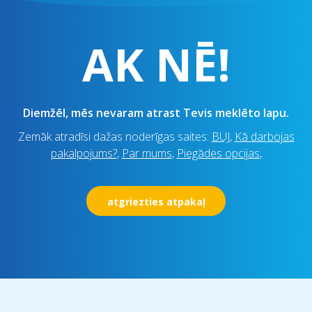
AK NĒ!
Diemžēl, mēs nevaram atrast Tevis meklēto lapu.
Zemāk atradīsi dažas noderīgas saites:
BUJ
,
Kā darbojas
pakalpojums?
,
Par mums
,
Piegādes opcijas
,
atgriezties atpakaļ