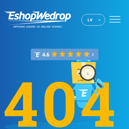
LV
4.6