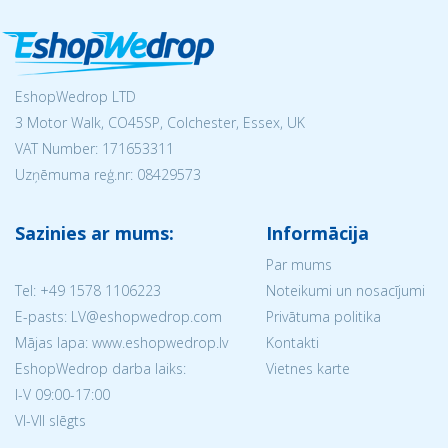
EshopWedrop LTD
3 Motor Walk, CO45SP, Colchester, Essex, UK
VAT Number: 171653311
Uzņēmuma reģ.nr:
08429573
Sazinies ar mums:
Informācija
Par mums
Tel:
+49 1578 1106223
Noteikumi un nosacījumi
E-pasts: LV@eshopwedrop.com
Privātuma politika
Mājas lapa: www.eshopwedrop.lv
Kontakti
EshopWedrop darba laiks:
Vietnes karte
I-V 09:00-17:00
VI-VII slēgts