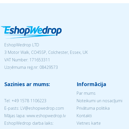
EshopWedrop LTD
3 Motor Walk, CO45SP, Colchester, Essex, UK
VAT Number: 171653311
Uzņēmuma reģ.nr:
08429573
Sazinies ar mums:
Informācija
Par mums
Tel:
+49 1578 1106223
Noteikumi un nosacījumi
E-pasts: LV@eshopwedrop.com
Privātuma politika
Mājas lapa: www.eshopwedrop.lv
Kontakti
EshopWedrop darba laiks:
Vietnes karte