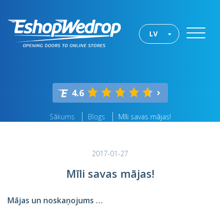
LV
4.6
Sākums
Blogs
Mīli savas mājas!
2017-01-27
Mīli savas mājas!
Mājas un noskaņojums …