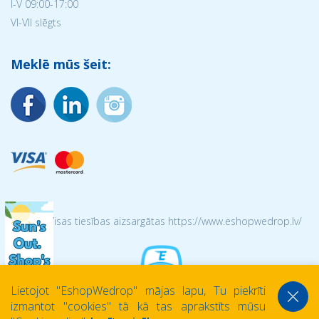
I-V 09:00-17:00
VI-VII slēgts
Meklē mūs šeit:
© 2026 Visas tiesības aizsargātas https://www.eshopwedrop.lv/
Lietojot ''EshopWedrop'' mājas lapu, Tu piekrīti
izmantot ''cookies'' tā kā tas aprakstīts mūsu