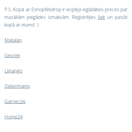
P.S. Kopā ar EshopWedrop ir iespēja iegādāties preces par
mazākām piegādes izmaksām. Reģistrējies
šeit
un pasūti
kopā ar mums! :)
Matalan
George
Limango
Debenhams
Garneczki
Home24