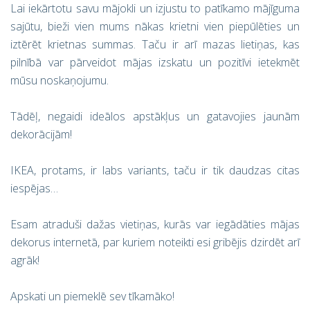
Lai iekārtotu savu mājokli un izjustu to patīkamo mājīguma
sajūtu, bieži vien mums nākas krietni vien piepūlēties un
iztērēt krietnas summas. Taču ir arī mazas lietiņas, kas
pilnībā var pārveidot mājas izskatu un pozitīvi ietekmēt
mūsu noskaņojumu.
Tādēļ, negaidi ideālos apstākļus un gatavojies jaunām
dekorācijām!
IKEA, protams, ir labs variants, taču ir tik daudzas citas
iespējas…
Esam atraduši dažas vietiņas, kurās var iegādāties mājas
dekorus internetā, par kuriem noteikti esi gribējis dzirdēt arī
agrāk!
Apskati un piemeklē sev tīkamāko!