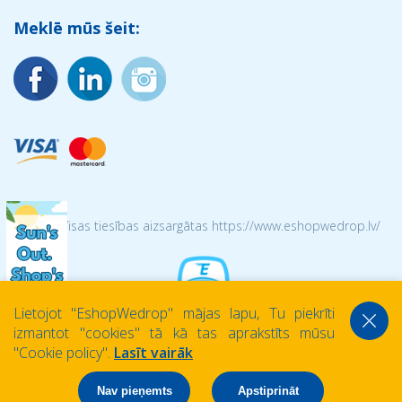
Meklē mūs šeit:
© 2026 Visas tiesības aizsargātas https://www.eshopwedrop.lv/
Lietojot ''EshopWedrop'' mājas lapu, Tu piekrīti
izmantot ''cookies'' tā kā tas aprakstīts mūsu
''Cookie policy''.
Lasīt vairāk
Nav pieņemts
Apstiprināt