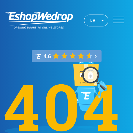
LV
4.6