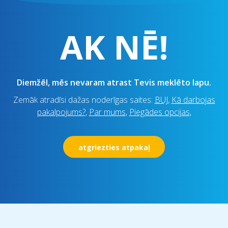
AK NĒ!
Diemžēl, mēs nevaram atrast Tevis meklēto lapu.
Zemāk atradīsi dažas noderīgas saites:
BUJ
,
Kā darbojas
pakalpojums?
,
Par mums
,
Piegādes opcijas
,
atgriezties atpakaļ