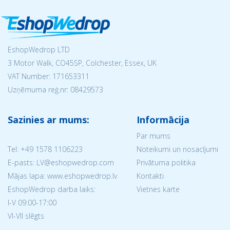
EshopWedrop LTD
3 Motor Walk, CO45SP, Colchester, Essex, UK
VAT Number: 171653311
Uzņēmuma reģ.nr:
08429573
Sazinies ar mums:
Informācija
Par mums
Tel:
+49 1578 1106223
Noteikumi un nosacījumi
E-pasts: LV@eshopwedrop.com
Privātuma politika
Mājas lapa: www.eshopwedrop.lv
Kontakti
EshopWedrop darba laiks:
Vietnes karte
I-V 09:00-17:00
VI-VII slēgts