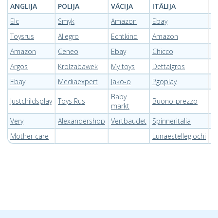
ANGLIJA
POLIJA
VĀCIJA
ITĀLIJA
L
Elc
Smyk
Amazon
Ebay
P
Toysrus
Allegro
Echtkind
Amazon
E
Amazon
Ceneo
Ebay
Chicco
T
Argos
Krolzabawek
My toys
Dettalgros
Pi
Ebay
Mediaexpert
Jako-o
Pgoplay
P
Baby
Justchildsplay
Toys Rus
Buono-prezzo
O
markt
Very
Alexandershop
Vertbaudet
Spinneritalia
I
Mother care
Lunaestellegiochi