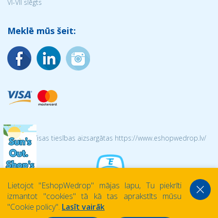
VI-VII slēgts
Meklē mūs šeit:
© 2026 Visas tiesības aizsargātas https://www.eshopwedrop.lv/
Lietojot ''EshopWedrop'' mājas lapu, Tu piekrīti
izmantot ''cookies'' tā kā tas aprakstīts mūsu
''Cookie policy''.
Lasīt vairāk