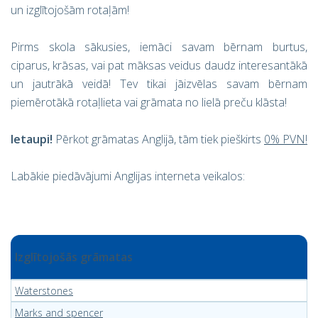
un izglītojošām rotaļām!
Pirms skola sākusies, iemāci savam bērnam burtus,
ciparus, krāsas, vai pat māksas veidus daudz interesantākā
un jautrākā veidā! Tev tikai jāizvēlas savam bērnam
piemērotākā rotaļlieta vai grāmata no lielā preču klāsta!
Ietaupi!
Pērkot grāmatas Anglijā, tām tiek pieškirts
0% PVN!
Labākie piedāvājumi Anglijas interneta veikalos:
Izglītojošās grāmatas
Waterstones
Marks and spencer