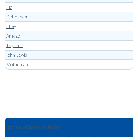
Elc
Debenhams
Ebay
Amazon
Toys rus
John Lewis
Mothercare
Izglītojošās rotaļlietas