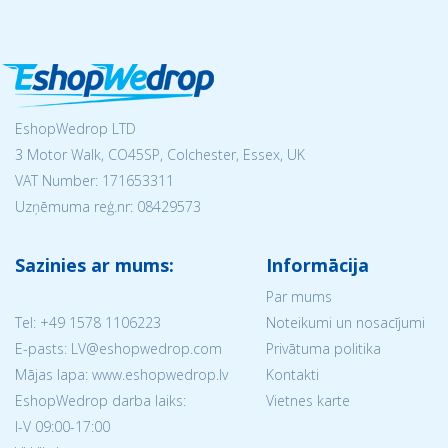
EshopWedrop LTD
3 Motor Walk, CO45SP, Colchester, Essex, UK
VAT Number: 171653311
Uzņēmuma reģ.nr:
08429573
Sazinies ar mums:
Informācija
Par mums
Tel:
+49 1578 1106223
Noteikumi un nosacījumi
E-pasts: LV@eshopwedrop.com
Privātuma politika
Mājas lapa: www.eshopwedrop.lv
Kontakti
EshopWedrop darba laiks:
Vietnes karte
I-V 09:00-17:00