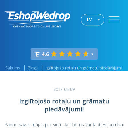
LV
4.6
Sākums
Blogs
Izglītojošo rotaļu un grāmatu piedāvājumi!
2017-08-09
Izglītojošo rotaļu un grāmatu
piedāvājumi!
Padari savas mājas par vietu, kur bērns var ļauties jautrībai