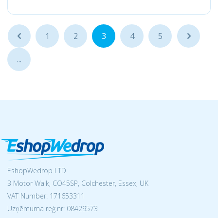
...
1
2
3
4
5
...
...
EshopWedrop LTD
3 Motor Walk, CO45SP, Colchester, Essex, UK
VAT Number: 171653311
Uzņēmuma reģ.nr:
08429573