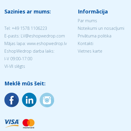
Sazinies ar mums:
Informācija
Par mums
Tel:
+49 1578 1106223
Noteikumi un nosacījumi
E-pasts: LV@eshopwedrop.com
Privātuma politika
Mājas lapa: www.eshopwedrop.lv
Kontakti
EshopWedrop darba laiks:
Vietnes karte
I-V 09:00-17:00
VI-VII slēgts
Meklē mūs šeit: