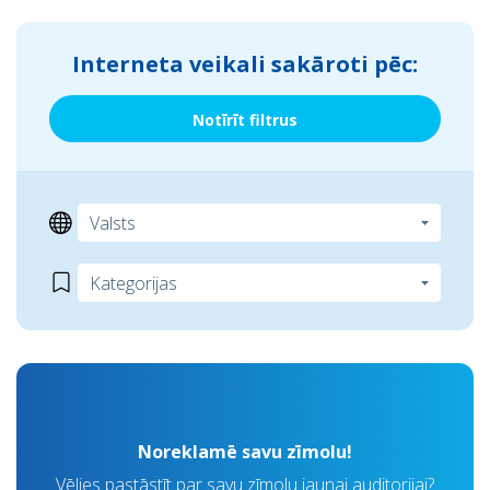
Interneta veikali sakāroti pēc:
Notīrīt filtrus
Noreklamē savu zīmolu!
Vēlies pastāstīt par savu zīmolu jaunai auditorijai?