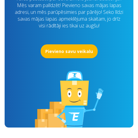
Mēs varam palīdzēt! Pievieno savas mājas lapas
adresi, un mēs parūpēsimies par pārējo! Seko līdzi
savas mājas lapas apmeklējuma skaitam, jo drīz
visi rādītāji ies tikai uz augšu!
Pievieno savu veikalu