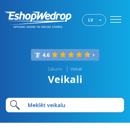
LV
4.6
Sākums
Veikali
Veikali