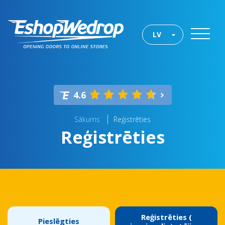
LV
4.6
Sākums
Reģistrēties
Reģistrēties
Reģistrēties (
Pieslēgties