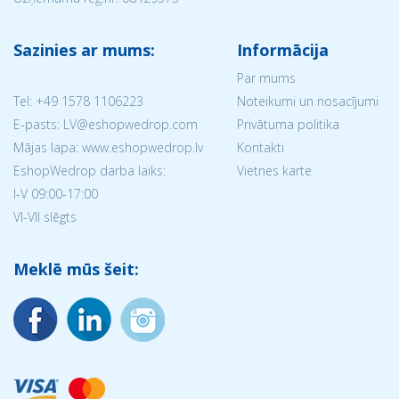
Sazinies ar mums:
Informācija
Par mums
Tel:
+49 1578 1106223
Noteikumi un nosacījumi
E-pasts: LV@eshopwedrop.com
Privātuma politika
Mājas lapa: www.eshopwedrop.lv
Kontakti
EshopWedrop darba laiks:
Vietnes karte
I-V 09:00-17:00
VI-VII slēgts
Meklē mūs šeit: