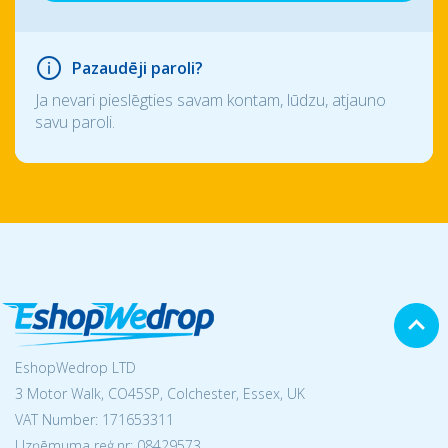
Pazaudēji paroli?
Ja nevari pieslēgties savam kontam, lūdzu, atjauno
savu paroli.
EshopWedrop LTD
3 Motor Walk, CO45SP, Colchester, Essex, UK
VAT Number: 171653311
Uzņēmuma reģ.nr:
08429573