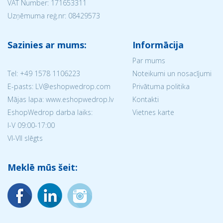
VAT Number: 171653311
Uzņēmuma reģ.nr:
08429573
Sazinies ar mums:
Informācija
Par mums
Tel:
+49 1578 1106223
Noteikumi un nosacījumi
E-pasts: LV@eshopwedrop.com
Privātuma politika
Mājas lapa: www.eshopwedrop.lv
Kontakti
EshopWedrop darba laiks:
Vietnes karte
I-V 09:00-17:00
VI-VII slēgts
Meklē mūs šeit: