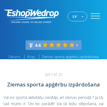
LV
4.6
Sākums
Blogs
Ziemas sporta apģērbu izpārdošana
2017-01-27
Ziemas sporta apģērbu izpārdošana
Vai esi sporta aktivitāšu cienītājs arī ziemas periodā ? Ja tā,
tad mums ir Tev ko parādīt! Vai tā būtu slēpošana, vai