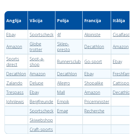
Anglija
Vācija
Polija
Francija
Itālija
Ebay
Sportscheck
4f
Alpiniste
Cisalfaspor
Globe
Sklep-
Amazon
Decathlon
Amazon
trotter
presto
Sports
Spot-a-
Runnersclub
Go-sport
Ebay
direct
shop
Decathlon
Amazon
Decathlon
Ebay
Freshfarm
Zalando
Delupe
Allegro
Shopalike
Cattisport
Trespass
Ebay
Mall
Amazon
Decathlon
Johnlewis
Bergfreunde
Empik
Priceminister
Sportscheck
Emag
Recherche
Skiwebshop
Craft-sports