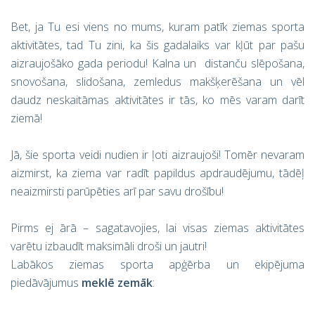
Bet, ja Tu esi viens no mums, kuram patīk ziemas sporta
aktivitātes, tad Tu zini, ka šis gadalaiks var kļūt par pašu
aizraujošāko gada periodu! Kalna un distanču slēpošana,
snovošana, slidošana, zemledus makšķerēšana un vēl
daudz neskaitāmas aktivitātes ir tās, ko mēs varam darīt
ziemā!
Jā, šie sporta veidi nudien ir ļoti aizraujoši! Tomēr nevaram
aizmirst, ka ziema var radīt papildus apdraudējumu, tādēļ
neaizmirsti parūpēties arī par savu drošību!
Pirms ej ārā – sagatavojies, lai visas ziemas aktivitātes
varētu izbaudīt maksimāli droši un jautri!
Labākos ziemas sporta apģērba un ekipējuma
piedāvājumus
meklē zemāk
: