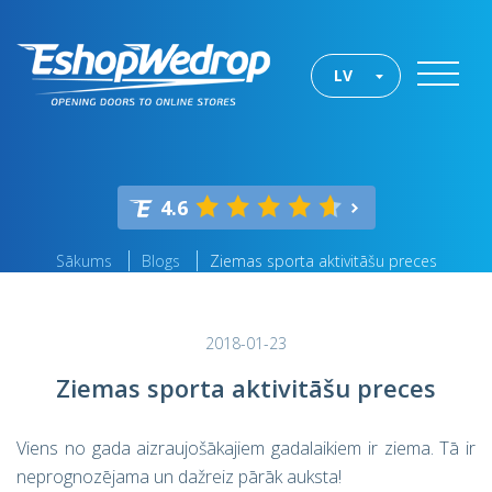
LV
4.6
Sākums
Blogs
Ziemas sporta aktivitāšu preces
2018-01-23
Ziemas sporta aktivitāšu preces
Viens no gada aizraujošākajiem gadalaikiem ir ziema. Tā ir
neprognozējama un dažreiz pārāk auksta!