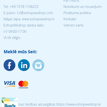
Par mums
Tel:
+49 1578 1106223
Noteikumi un nosacījumi
E-pasts: LV@eshopwedrop.com
Privātuma politika
Mājas lapa: www.eshopwedrop.lv
Kontakti
EshopWedrop darba laiks:
Vietnes karte
I-V 09:00-17:00
VI-VII slēgts
Meklē mūs šeit:
© 2026 Visas tiesības aizsargātas https://www.eshopwedrop.lv/