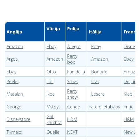
Vācija
Polija
Anglija
Itālija
Franci
Amazon
Ebay
Allegro
Ebay
Disneys
Party
Argos
Amazon
Amazon
Ebay
box
Ebay
Otto
Funidelia
Bonprix
Amazo
Peeks
Lidl
Smyk
Ovs
Deguise
Party
Matalan
Ikea
Lesara
Kiabi
show
George
Mytoys
Ceneo
Fatefollettibaby
Fnac
Gal.
Disneystore
H&M
H&M
kaufhof
TKmaxx
Quelle
NEXT
New Lo