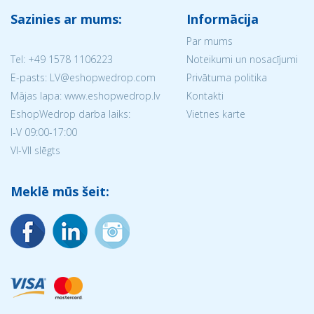
Sazinies ar mums:
Informācija
Par mums
Tel:
+49 1578 1106223
Noteikumi un nosacījumi
E-pasts: LV@eshopwedrop.com
Privātuma politika
Mājas lapa: www.eshopwedrop.lv
Kontakti
EshopWedrop darba laiks:
Vietnes karte
I-V 09:00-17:00
VI-VII slēgts
Meklē mūs šeit: