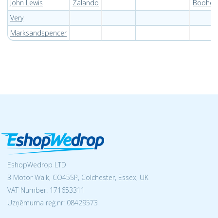
John Lewis
Zalando
Booho
Very
Marksandspencer
EshopWedrop LTD
3 Motor Walk, CO45SP, Colchester, Essex, UK
VAT Number: 171653311
Uzņēmuma reģ.nr:
08429573