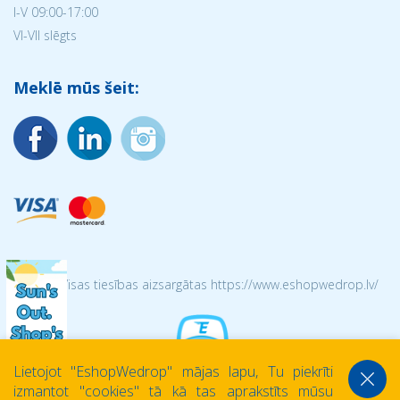
I-V 09:00-17:00
VI-VII slēgts
Meklē mūs šeit:
© 2026 Visas tiesības aizsargātas https://www.eshopwedrop.lv/
Lietojot ''EshopWedrop'' mājas lapu, Tu piekrīti
izmantot ''cookies'' tā kā tas aprakstīts mūsu