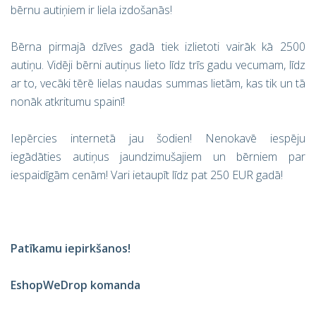
bērnu autiņiem ir liela izdošanās!
Bērna pirmajā dzīves gadā tiek izlietoti vairāk kā 2500
autiņu. Vidēji bērni autiņus lieto līdz trīs gadu vecumam, līdz
ar to, vecāki tērē lielas naudas summas lietām, kas tik un tā
nonāk atkritumu spainī!
Iepērcies internetā jau šodien! Nenokavē iespēju
iegādāties autiņus jaundzimušajiem un bērniem par
iespaidīgām cenām! Vari ietaupīt līdz pat 250 EUR gadā!
Patīkamu iepirkšanos!
EshopWeDrop komanda