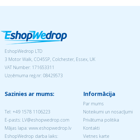
EshopWedrop LTD
3 Motor Walk, CO45SP, Colchester, Essex, UK
VAT Number: 171653311
Uzņēmuma reģ.nr:
08429573
Sazinies ar mums:
Informācija
Par mums
Tel:
+49 1578 1106223
Noteikumi un nosacījumi
E-pasts: LV@eshopwedrop.com
Privātuma politika
Mājas lapa: www.eshopwedrop.lv
Kontakti
EshopWedrop darba laiks:
Vietnes karte