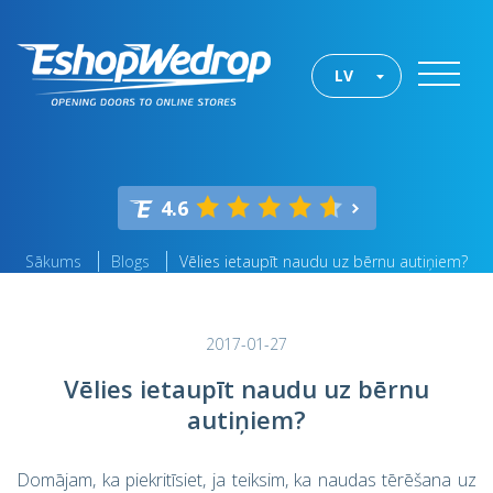
LV
4.6
Sākums
Blogs
Vēlies ietaupīt naudu uz bērnu autiņiem?
2017-01-27
Vēlies ietaupīt naudu uz bērnu
autiņiem?
Domājam, ka piekritīsiet, ja teiksim, ka naudas tērēšana uz