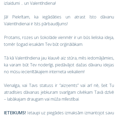
izlaidumi ... un Valentīndiena!
Jā! Piekrītam, ka iegādāties un atrast īsto dāvanu
Valentīndienai ir īsts pārbaudījums!
Protams, rozes un šokolāde vienmēr ir un būs lieliska ideja,
tomēr šogad iesakām Tev būt orģinālākam.
Tā kā Valentīndiena jau klauvē aiz stūra, mēs iedomājāmies,
ka varam būt Tev noderīgi, piedāvājot dažas dāvanu idejas
no mūsu iecienītākajiem interneta veikaliem!
Vienalga, vai Tavs statuss ir ‘’aizņemts’’ vai arī nē, šeit Tu
atradīsies dāvanas jebkuram svarīgam cilvēkam Tavā dzīvē
– labākajam draugam vai mūža mīlestībai.
IETEIKUMS!
Ietaupi uz piegādes izmaksām izmantojot savu