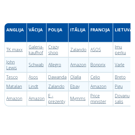
ANGLIJA
VĀCIJA
POLIJA
ITĀLIJA
FRANCIJA
LIETUVA
Galeria-
Crazy
Imu
TK maxx
Zalando
ASOS
kaufhof
shop
perku
John
Schwab
Allegro
Amazon
Bonprix
Varle
Lewis
Tesco
Asos
Dawanda
Olalla
Celio
Breto
Matalan
Lindt
Zalando
Ebay
Amazon
Pigu
E -
Price
Dovanu
Amazon
Amazon
Mymms
prezenty
minister
salis