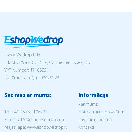
EshopWedrop LTD
3 Motor Walk, CO45SP, Colchester, Essex, UK
VAT Number: 171653311
Uzņēmuma reģ.nr:
08429573
Sazinies ar mums:
Informācija
Par mums
Tel:
+49 1578 1106223
Noteikumi un nosacījumi
E-pasts: LV@eshopwedrop.com
Privātuma politika
Mājas lapa: www.eshopwedrop.lv
Kontakti