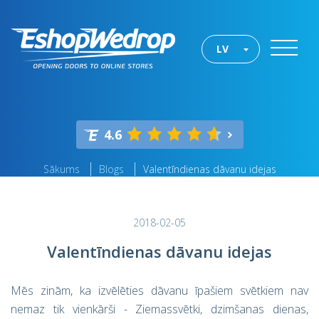
LV
4.6
Sākums
Blogs
Valentīndienas dāvanu idejas
2018-02-05
Valentīndienas dāvanu idejas
Mēs zinām, ka izvēlēties dāvanu īpašiem svētkiem nav
nemaz tik vienkārši - Ziemassvētki, dzimšanas dienas,