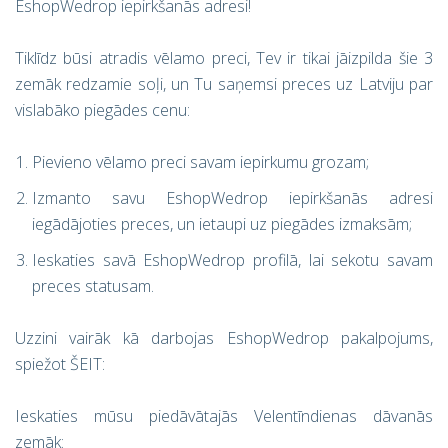
EshopWedrop iepirkšanās adresi!
Tiklīdz būsi atradis vēlamo preci, Tev ir tikai jāizpilda šie 3
zemāk redzamie soļi, un Tu saņemsi preces uz Latviju par
vislabāko piegādes cenu:
Pievieno vēlamo preci savam iepirkumu grozam;
Izmanto savu EshopWedrop iepirkšanās adresi
iegādājoties preces, un ietaupi uz piegādes izmaksām;
Ieskaties savā EshopWedrop profilā, lai sekotu savam
preces statusam.
Uzzini vairāk kā darbojas EshopWedrop pakalpojums,
spiežot ŠEIT:
Ieskaties mūsu piedāvātajās Velentīndienas dāvanās
zemāk: