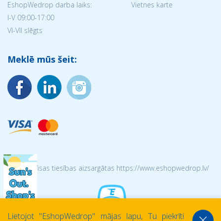
EshopWedrop darba laiks:
Vietnes karte
I-V 09:00-17:00
VI-VII slēgts
Meklē mūs šeit:
© 2026 Visas tiesības aizsargātas https://www.eshopwedrop.lv/
Lietojot ''EshopWedrop'' mājas lapu, Tu piekrīti