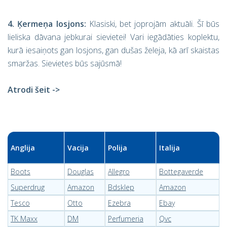
4. Ķermeņa losjons:
Klasiski, bet joprojām aktuāli. Šī būs
lieliska dāvana jebkurai sievietei! Vari iegādāties koplektu,
kurā iesaiņots gan losjons, gan dušas želeja, kā arī skaistas
smaržas. Sievietes būs sajūsmā!
Atrodi šeit ->
Anglija
Vacija
Polija
Italija
Boots
Douglas
Allegro
Bottegaverde
Superdrug
Amazon
Bdsklep
Amazon
Tesco
Otto
Ezebra
Ebay
TK Maxx
DM
Perfumeria
Qvc