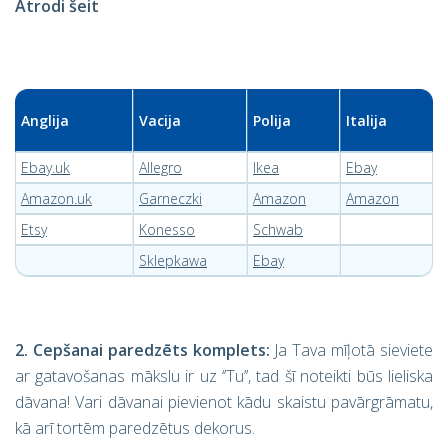
Atrodi šeit
Anglija
Vacija
Polija
Italija
Ebay.uk
Allegro
Ikea
Ebay
Amazon.uk
Garneczki
Amazon
Amazon
Etsy
Konesso
Schwab
Sklepkawa
Ebay
2. Cepšanai paredzēts komplets:
Ja Tava mīļotā sieviete
ar gatavošanas mākslu ir uz ‘’Tu’’, tad šī noteikti būs lieliska
dāvana! Vari dāvanai pievienot kādu skaistu pavārgrāmatu,
kā arī tortēm paredzētus dekorus.