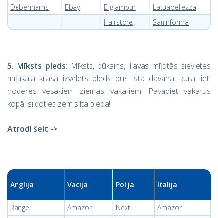
Debenhams
Ebay
E-glamour
Latuabellezza
Hairstore
Saninforma
5. Mīksts pleds
: Mīksts, pūkains, Tavas mīļotās sievietes
mīļākajā krāsā izvēlēts pleds būs īstā dāvana, kura lieti
noderēs vēsākiem ziemas vakariem! Pavadiet vakarus
kopā, sildoties zem silta pleda!
Atrodi šeit ->
Anglija
Vacija
Polija
Italija
Range
Amazon
Next
Amazon