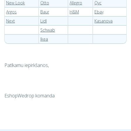
New Look
Otto
Allegro
Qvc
Argos
Baur
H&M
Ebay
Next
Lidl
Kasanova
Schwab
Ikea
Patīkamu iepirkšanos,
EshopWedrop komanda