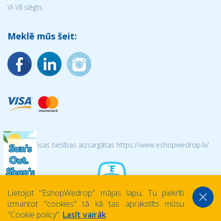
VI-VII slēgts
Meklē mūs šeit:
© 2026 Visas tiesības aizsargātas https://www.eshopwedrop.lv/
Lietojot ''EshopWedrop'' mājas lapu, Tu piekrīti
izmantot ''cookies'' tā kā tas aprakstīts mūsu
''Cookie policy''.
Lasīt vairāk