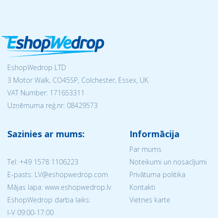
EshopWedrop LTD
3 Motor Walk, CO45SP, Colchester, Essex, UK
VAT Number: 171653311
Uzņēmuma reģ.nr:
08429573
Sazinies ar mums:
Informācija
Par mums
Tel:
+49 1578 1106223
Noteikumi un nosacījumi
E-pasts: LV@eshopwedrop.com
Privātuma politika
Mājas lapa: www.eshopwedrop.lv
Kontakti
EshopWedrop darba laiks:
Vietnes karte
I-V 09:00-17:00