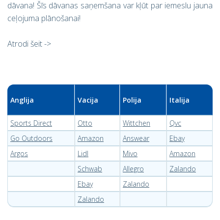
dāvana! Šīs dāvanas saņemšana var kļūt par iemeslu jauna
ceļojuma plānošanai!
Atrodi šeit ->
Anglija
Vacija
Polija
Italija
Sports Direct
Otto
Wittchen
Qvc
Go Outdoors
Amazon
Answear
Ebay
Argos
Lidl
Mivo
Amazon
Schwab
Allegro
Zalando
Ebay
Zalando
Zalando