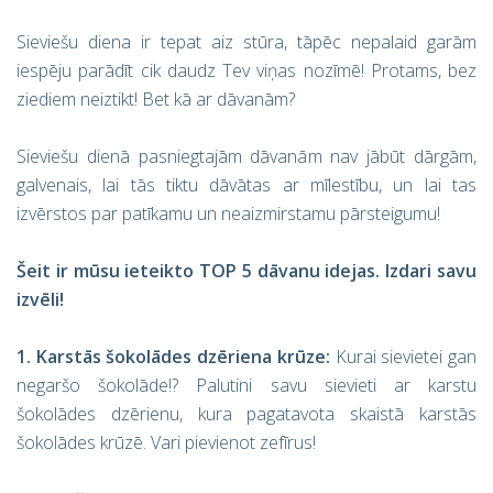
Sieviešu diena ir tepat aiz stūra, tāpēc nepalaid garām
iespēju parādīt cik daudz Tev viņas nozīmē! Protams, bez
ziediem neiztikt! Bet kā ar dāvanām?
Sieviešu dienā pasniegtajām dāvanām nav jābūt dārgām,
galvenais, lai tās tiktu dāvātas ar mīlestību, un lai tas
izvērstos par patīkamu un neaizmirstamu pārsteigumu!
Šeit ir mūsu ieteikto TOP 5 dāvanu idejas. Izdari savu
izvēli!
1. Karstās šokolādes dzēriena krūze:
Kurai sievietei gan
negaršo šokolāde!?
Palutini savu sievieti ar karstu
šokolādes dzērienu, kura pagatavota skaistā karstās
šokolādes krūzē. Vari pievienot zefīrus!