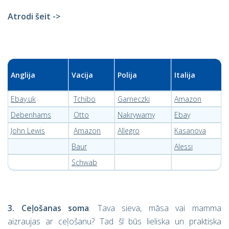
Atrodi šeit ->
Anglija
Vacija
Polija
Italija
Ebay.uk
Tchibo
Garneczki
Amazon
Debenhams
Otto
Nakrywamy
Ebay
John Lewis
Amazon
Allegro
Kasanova
Baur
Alessi
Schwab
3. Ceļošanas soma
: Tava sieva, māsa vai mamma
aizraujas ar ceļošanu? Tad šī būs lieliska un praktiska