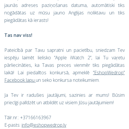
jaunās adreses paziņošanas datuma, automātiski tiks
nogādātas uz mūsu jauno Anglijas noliktavu un tiks
piegādātas kā ierasts!
Tas nav viss!
Pateicībā par Tavu sapratni un pacietību, sniedzam Tev
iespēju laimēt lielisko ‘’Apple iWatch 2’’, lai Tu vaŗetu
pārliecināties, ka Tavas preces vienmēr tiks piegādātas
laikā! Lai piedalītos konkursā, apmeklē
‘’EshopWedrop’’
Facebook lapu
un seko konkursa noteikumiem.
Ja Tev ir radušies jautājumi, sazinies ar mums! Būsim
priecīgi palīdzēt un atbildēt uz visiem Jūsu jautājumiem!
Tālr.nr.: +37166163967
E-pasts:
info@eshopwedrop.lv