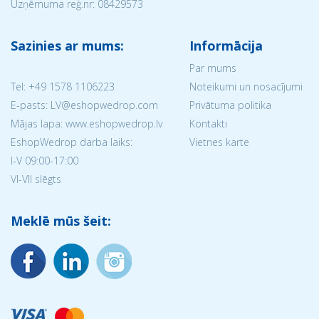
Uzņēmuma reģ.nr:
08429573
Sazinies ar mums:
Informācija
Par mums
Tel:
+49 1578 1106223
Noteikumi un nosacījumi
E-pasts: LV@eshopwedrop.com
Privātuma politika
Mājas lapa: www.eshopwedrop.lv
Kontakti
EshopWedrop darba laiks:
Vietnes karte
I-V 09:00-17:00
VI-VII slēgts
Meklē mūs šeit: