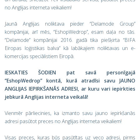
no Anglijas interneta veikaliem!
Jaunā Anglijas noliktava pieder ‘’Delamode Group’’
kompānijai, arī mēs, ‘’EshopWedrop’’, esam daļa no tās.
‘’Delamode’’ kompānijai 2016. gadā tika piešķirta ‘’BIFA
Eiropas loģistikas balva’’ kā labākajiem noliktavas un e-
komercijas speciālistiem Eiropā.
IESKATIES ŠODIEN pat savā personīgajā
‘’EshopWedrop’’ kontā, kurā atradīsi savu JAUNO
ANGLIJAS IEPIRKŠANĀS ADRESI, ar kuru vari iepirkties
jebkurā Anglijas interneta veikalā!
Vienmēr pārliecinies, ka izmanto savu jauno iepirkšanās
adresi pasūtot preces no Anglijas interneta veikaliem!
Visas preces, kuras būs pasūtītas uz veco adresi, pirms