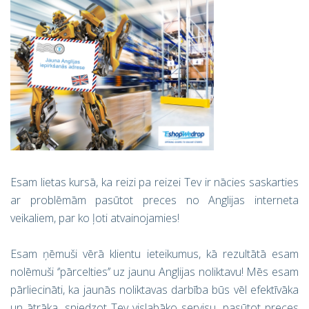
Esam lietas kursā, ka reizi pa reizei Tev ir nācies saskarties
ar problēmām pasūtot preces no Anglijas interneta
veikaliem, par ko ļoti atvainojamies!
Esam ņēmuši vērā klientu ieteikumus, kā rezultātā esam
nolēmuši ‘’pārcelties’’ uz jaunu Anglijas noliktavu! Mēs esam
pārliecināti, ka jaunās noliktavas darbība būs vēl efektīvāka
un ātrāka, sniedzot Tev vislabāko servisu, pasūtot preces