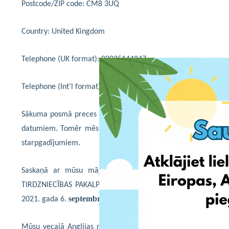
Postcode/ZIP code: CM8 3UQ
Country: United Kingdom
Telephone (UK format): 02035144847
Telephone (Int'l format): +44 2035144847
Sākuma posmā preces tiks saņemtas abās Anglijas noliktavās
datumiem. Tomēr mēs klientiem iesakām izmantot jauno Anglija
starpgadījumiem.
Saskaņā ar mūsu mājas lapā atrodamajiem VISPĀRĒJI
TIRDZNIECĪBAS PAKALPOJUMU NOTEIKUMIEM 3.10 (2) visas pr
septembra
2021. gada 6.
tiks
uzskatītas par EshopWedrop klie
Mūsu vecajā Anglijas noliktavā preces tiks pieņemtas un aps