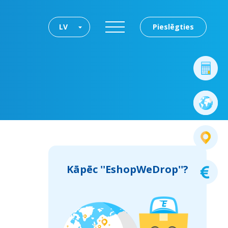
LV
Pieslēgties
Kāpēc ''EshopWeDrop''?