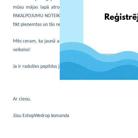
mūsu mājas lapā atrodamajiem VISPĀRĒJIEM NOTEIKUMIE
PAKALPOJUMU NOTEIKUMIEM punktu 3.2 (1) un 3,10 (2), visas
tikt pieņemtas un tās netiks uzskatītas par EshopWedrop klie
Mēs ceram, ka jaunā adrese sniegs vēl plašākas iespējas, un Jūs
veikalos!
Ja ir radušies papildus jautājumi, droši rakstiet mums.
Ar cieņu,
Jūsu EshopWedrop komanda