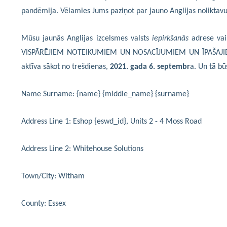
pandēmija. Vēlamies Jums paziņot par jauno Anglijas noliktavu
Mūsu jaunās Anglijas izcelsmes valsts
iepirkšanās
adrese vai
VISPĀRĒJIEM NOTEIKUMIEM UN NOSACĪJUMIEM UN ĪPAŠAJI
aktīva sākot
no
trešdien
as
,
2021. gada 6. septembr
a
.
Un tā būs
Name Surname: {name} {middle_name} {surname}
Address Line 1: Eshop {eswd_id}, Units 2 - 4 Moss Road
Address Line 2: Whitehouse Solutions
Town/City: Witham
County: Essex