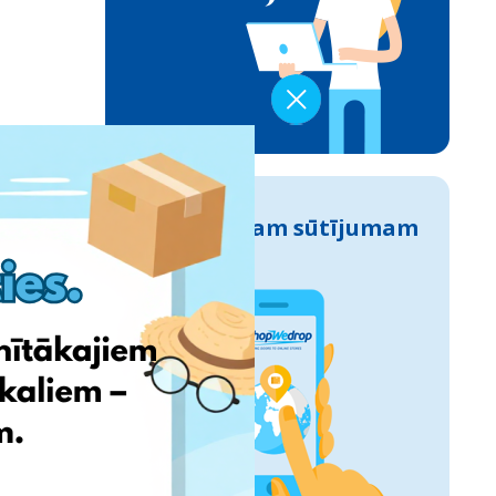
Izseko savam sūtījumam