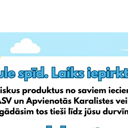
, gan vecajā, gan jaunajā- pievērsiet uzmanību zemāk norādītajiem
s adresi uzreiz, tiklīdz tā būs aktīva, lai izvairītos no jebkādiem
EM NOTEIKUMIEM UN NOSACĪJUMIEM UN ĪPAŠAJIEM TIEŠSAISTES
eces, kuras mūsu jaunajā noliktavā nonāks sākot no
pirmdienas
,
ntu precēm.
trādātas līdz piektdienai,
2021. gada 24. septembrim
. Saskaņā ar