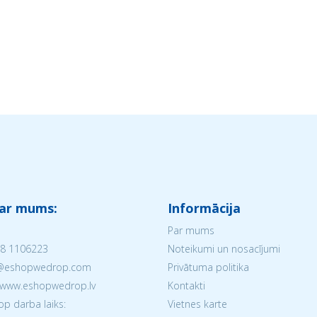
 ar mums:
Informācija
Par mums
8 1106223
Noteikumi un nosacījumi
V@eshopwedrop.com
Privātuma politika
 www.eshopwedrop.lv
Kontakti
 darba laiks:
Vietnes karte