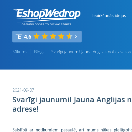
Iepirkšanās idejas
4.6
Sākums
Blogs
Svarīgi jaunumi! Jauna Anglijas noliktavas a
2021-09-07
Svarīgi jaunumi! Jauna Anglijas n
adrese!
Saistībā ar notikumiem pasaulē, arī mums nākas pielāgotie