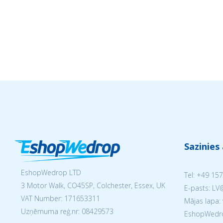
Sazinies
EshopWedrop LTD
Tel:
+49 157
3 Motor Walk, CO45SP, Colchester, Essex, UK
E-pasts: L
VAT Number: 171653311
Mājas lapa:
Uzņēmuma reģ.nr:
08429573
EshopWedrop