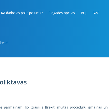
Kā darbojas pakalpojums?
Piegādes opcijas
BUJ
B2C
drese!
oliktavas
s pārmaiņām, ko izraisījis Brexit, muitas procedūru izmaiņas un