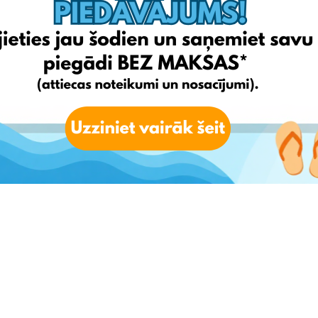
M UN NOSACĪJUMIEM UN ĪPAŠAJIEM TIEŠSAISTES TIRDZNIECĪBAS
 preces kas būs piegādātas pēc 2021. gada 24. septembra nevarēs
ntu precēm. Mēs par tām nevarēsim uzņemties nekādu atbildību.
 varēsiet turpināt iepirkties savos iecienītākajos Anglijas interneta