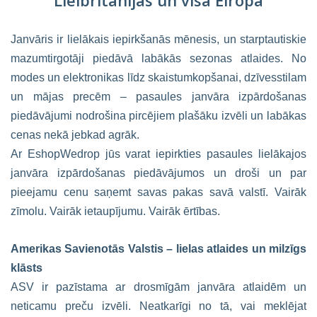
Lielbritānijas un visā Eiropā
Janvāris ir lielākais iepirkšanās mēnesis, un starptautiskie
mazumtirgotāji piedāvā labākās sezonas atlaides. No
modes un elektronikas līdz skaistumkopšanai, dzīvesstilam
un mājas precēm – pasaules janvāra izpārdošanas
piedāvājumi nodrošina pircējiem plašāku izvēli un labākas
cenas nekā jebkad agrāk.
Ar EshopWedrop jūs varat iepirkties pasaules lielākajos
janvāra izpārdošanas piedāvājumos un droši un par
pieejamu cenu saņemt savas pakas savā valstī. Vairāk
zīmolu. Vairāk ietaupījumu. Vairāk ērtības.
Amerikas Savienotās Valstis – lielas atlaides un milzīgs
klāsts
ASV ir pazīstama ar drosmīgām janvāra atlaidēm un
neticamu preču izvēli. Neatkarīgi no tā, vai meklējat