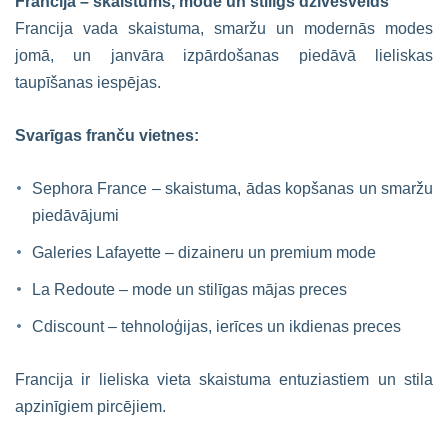
Francija – skaistums, mode un stilīgs dzīvesveids
Francija vada skaistuma, smaržu un modernās modes
jomā, un janvāra izpārdošanas piedāvā lieliskas
taupīšanas iespējas.
Svarīgas franču vietnes:
Sephora France – skaistuma, ādas kopšanas un smaržu
piedāvājumi
Galeries Lafayette – dizaineru un premium mode
La Redoute – mode un stilīgas mājas preces
Cdiscount – tehnoloģijas, ierīces un ikdienas preces
Francija ir lieliska vieta skaistuma entuziastiem un stila
apzinīgiem pircējiem.