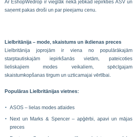
Ar EshopWedrop ir vieglāk nekā jebkad iepirkties ASV un
saņemt pakas droši un par pieejamu cenu.
Lielbritānija – mode, skaistums un ikdienas preces
Lielbritānija joprojām ir viena no populārākajām
starptautiskajām iepirkšanās vietām, pateicoties
lieliskajiem modes veikaliem, spēcīgajam
skaistumkopšanas tirgum un uzticamajai vērtībai.
Populāras Lielbritānijas vietnes:
ASOS – lielas modes atlaides
Next un Marks & Spencer – apģērbi, apavi un mājas
preces