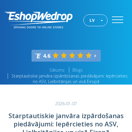
LV
4.6
Sākums
Blogs
Starptautiskie janvāra izpārdošanas piedāvājumi: Iepērcieties
no ASV, Lielbritānijas un visā Eiropā
2026-01-07
Starptautiskie janvāra izpārdošanas
piedāvājumi: Iepērcieties no ASV,