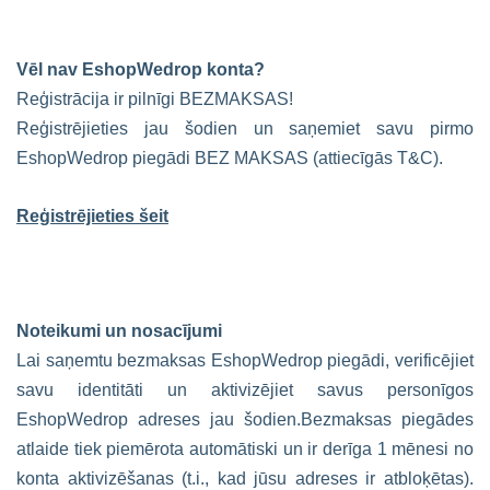
Vēl nav EshopWedrop konta?
Reģistrācija ir pilnīgi BEZMAKSAS!
Reģistrējieties jau šodien un saņemiet savu pirmo
EshopWedrop piegādi BEZ MAKSAS (attiecīgās T&C).
Reģistrējieties šeit
Noteikumi un nosacījumi
Lai saņemtu bezmaksas EshopWedrop piegādi, verificējiet
savu identitāti un aktivizējiet savus personīgos
EshopWedrop adreses jau šodien.Bezmaksas piegādes
atlaide tiek piemērota automātiski un ir derīga 1 mēnesi no
konta aktivizēšanas (t.i., kad jūsu adreses ir atbloķētas).