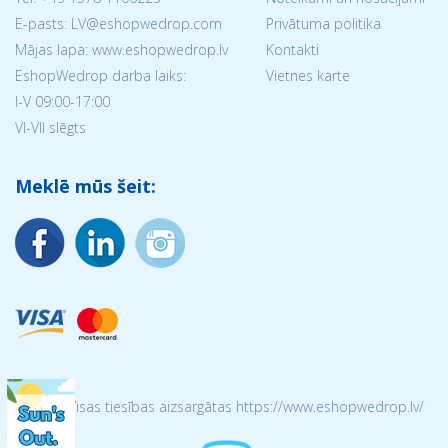
E-pasts: LV@eshopwedrop.com
Privātuma politika
Mājas lapa: www.eshopwedrop.lv
Kontakti
EshopWedrop darba laiks:
Vietnes karte
I-V 09:00-17:00
VI-VII slēgts
Meklē mūs šeit:
© 2026 Visas tiesības aizsargātas https://www.eshopwedrop.lv/