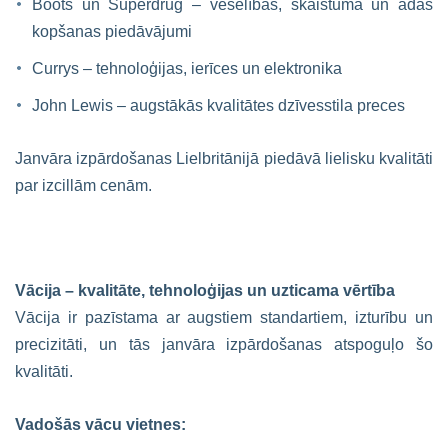
Boots un Superdrug – veselības, skaistuma un ādas
kopšanas piedāvājumi
Currys – tehnoloģijas, ierīces un elektronika
John Lewis – augstākās kvalitātes dzīvesstila preces
Janvāra izpārdošanas Lielbritānijā piedāvā lielisku kvalitāti
par izcillām cenām.
Vācija – kvalitāte, tehnoloģijas un uzticama vērtība
Vācija ir pazīstama ar augstiem standartiem, izturību un
precizitāti, un tās janvāra izpārdošanas atspoguļo šo
kvalitāti.
Vadošās vācu vietnes: