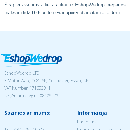
Šis piedāvājums attiecas tikai uz EshopWedrop piegādes
maksām līdz 10 € un to nevar apvienot ar citām atlaidēm.
EshopWedrop LTD
3 Motor Walk, CO45SP, Colchester, Essex, UK
VAT Number: 171653311
Uzņēmuma reģ.nr:
08429573
Sazinies ar mums:
Informācija
Par mums
Tel:
+49 1578 1106223
Noteikumi un nosacījumi