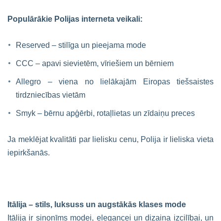
Populārākie Polijas interneta veikali:
Reserved – stilīga un pieejama mode
CCC – apavi sievietēm, vīriešiem un bērniem
Allegro – viena no lielākajām Eiropas tiešsaistes
tirdzniecības vietām
Smyk – bērnu apģērbi, rotaļlietas un zīdaiņu preces
Ja meklējat kvalitāti par lielisku cenu, Polija ir lieliska vieta
iepirkšanās.
Itālija – stils, luksuss un augstākās klases mode
Itālija ir sinonīms modei, elegancei un dizaina izcilībai, un