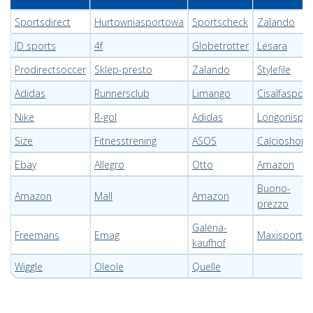
Sportsdirect
Hurtowniasportowa
Sportscheck
Zalando
JD sports
4f
Globetrotter
Lesara
Prodirectsoccer
Sklep-presto
Zalando
Stylefile
Adidas
Runnersclub
Limango
Cisalfasport
Nike
R-gol
Adidas
Longonispor
Size
Fitnesstrening
ASOS
Calcioshop
Ebay
Allegro
Otto
Amazon
Buono-
Amazon
Mall
Amazon
prezzo
Galeria-
Freemans
Emag
Maxisport
kaufhof
Wiggle
Oleole
Quelle