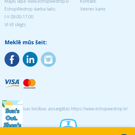
Mājas lapa: www.eshopwedrop.lv
Kontakti
EshopWedrop darba laiks:
Vietnes karte
I-V 09:00-17:00
VI-VII slēgts
Meklē mūs šeit:
© 2026 Visas tiesības aizsargātas https://www.eshopwedrop.lv/