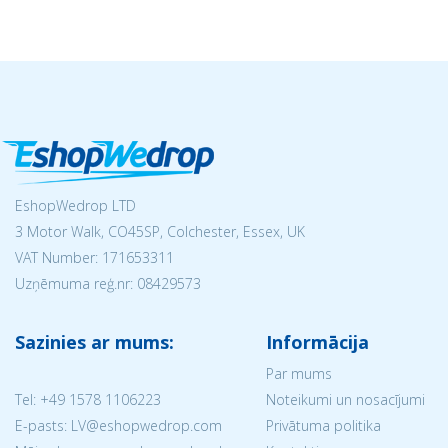
EshopWedrop LTD
3 Motor Walk, CO45SP, Colchester, Essex, UK
VAT Number: 171653311
Uzņēmuma reģ.nr:
08429573
Sazinies ar mums:
Informācija
Par mums
Tel:
+49 1578 1106223
Noteikumi un nosacījumi
E-pasts: LV@eshopwedrop.com
Privātuma politika