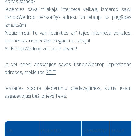
Kā tas strādā?
Iepērcies savā mīļākajā interneta veikalā, izmanto savu
EshopWedrop personīgo adresi, un ietaupi uz piegādes
izmaksām!
Neaizmirsti! Tu vari iepirkties arī tajos interneta veikalos,
kuri nemaz nepiedāvā piegādi uz Latviju!
Ar EshopWedrop visi ceļi ir atvērti!
Ja vēl neesi apskatījies savas EshopWedrop iepirkšanās
adreses, meklē tās
ŠEIT
Ieskaties sporta piederumu piedāvājumos, kurus esam
sagatavojuši tieši priekš Tevis:
UK
POLAND
GERMANY
ITALY