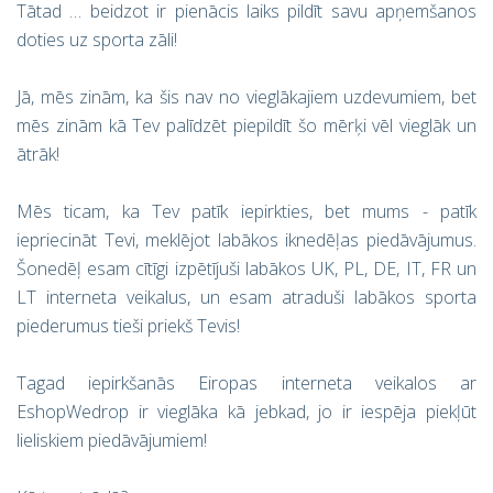
Tātad … beidzot ir pienācis laiks pildīt savu apņemšanos
doties uz sporta zāli!
Jā, mēs zinām, ka šis nav no vieglākajiem uzdevumiem, bet
mēs zinām kā Tev palīdzēt piepildīt šo mērķi vēl vieglāk un
ātrāk!
Mēs ticam, ka Tev patīk iepirkties, bet mums - patīk
iepriecināt Tevi, meklējot labākos iknedēļas piedāvājumus.
Šonedēļ esam cītīgi izpētījuši labākos UK, PL, DE, IT, FR un
LT interneta veikalus, un esam atraduši labākos sporta
piederumus tieši priekš Tevis!
Tagad iepirkšanās Eiropas interneta veikalos ar
EshopWedrop ir vieglāka kā jebkad, jo ir iespēja piekļūt
lieliskiem piedāvājumiem!