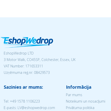
EshopWedrop LTD
3 Motor Walk, CO45SP, Colchester, Essex, UK
VAT Number: 171653311
Uzņēmuma reģ.nr:
08429573
Sazinies ar mums:
Informācija
Par mums
Tel:
+49 1578 1106223
Noteikumi un nosacījumi
E-pasts: LV@eshopwedrop.com
Privātuma politika