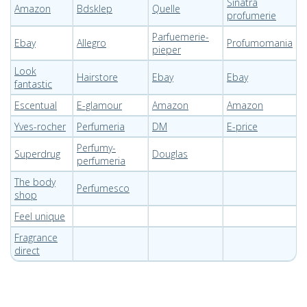
Sinatra
Amazon
Bdsklep
Quelle
profumerie
Parfuemerie-
Ebay
Allegro
Profumomania
pieper
Look
Hairstore
Ebay
Ebay
fantastic
Escentual
E-glamour
Amazon
Amazon
Yves-rocher
Perfumeria
DM
E-price
Perfumy-
Superdrug
Douglas
perfumeria
The body
Perfumesco
shop
Feel unique
Fragrance
direct