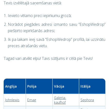
Tevis izvēlētajā saņemšanas vietā:
Ievieto vēlamo preci iepirkumu grozā;
Norādot piegādes adresi izmanto savu ‘’EshopWedrop’’
piešķirto iepirkšanās adresi;
Ik pa laikam ieej savā ‘’EshopWedrop’’ profilā, lai uzzinātu
preces atrašanās vietu.
Tagad vari atvilkt elpu! Tavs sūtījums ir cēlā pie Tevis!
Anglija
Polija
Vācija
Itālija
Galeria-
Johnlewis
Emag
Sephora
kaufhof