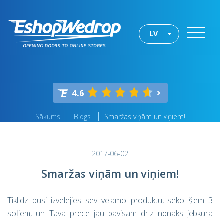
LV
4.6
Sākums
Blogs
Smaržas viņām un viņiem!
2017-06-02
Smaržas viņām un viņiem!
Tiklīdz būsi izvēlējies sev vēlamo produktu, seko šiem 3
soļiem, un Tava prece jau pavisam drīz nonāks jebkurā