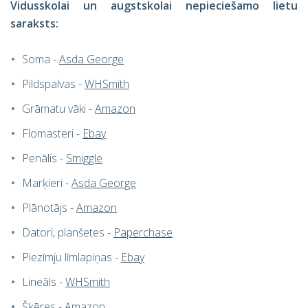
Vidusskolai un augstskolai nepieciešamo lietu
saraksts:
Soma -
Asda George
Pildspalvas -
WHSmith
Grāmatu vāki -
Amazon
Flomasteri -
Ebay
Penālis -
Smiggle
Marķieri -
Asda George
Plānotājs -
Amazon
Datori, planšetes -
Paperchase
Piezīmju līmlapiņas -
Ebay
Lineāls -
WHSmith
Šķēres -
Amazon