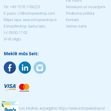
Par mums
Tel:
+49 1578 1106223
Noteikumi un nosacījumi
E-pasts: LV@eshopwedrop.com
Privātuma politika
Mājas lapa: www.eshopwedrop.lv
Kontakti
EshopWedrop darba laiks:
Vietnes karte
I-V 09:00-17:00
VI-VII slēgts
Meklē mūs šeit:
© 2026 Visas tiesības aizsargātas https://www.eshopwedrop.lv/