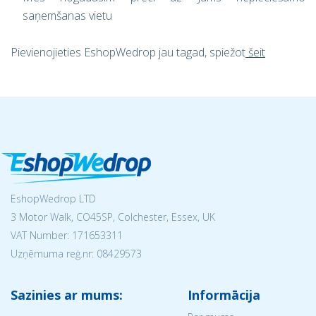
saņemšanas vietu
Pievienojieties EshopWedrop jau tagad, spiežot
šeit
EshopWedrop LTD
3 Motor Walk, CO45SP, Colchester, Essex, UK
VAT Number: 171653311
Uzņēmuma reģ.nr:
08429573
Sazinies ar mums:
Informācija