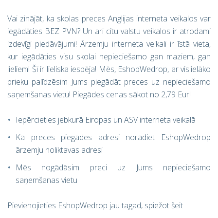
Vai zinājāt, ka skolas preces Anglijas interneta veikalos var
iegādāties BEZ PVN? Un arī citu valstu veikalos ir atrodami
izdevīgi piedāvājumi! Ārzemju interneta veikali ir īstā vieta,
kur iegādāties visu skolai nepieciešamo gan maziem, gan
lieliem! Šī ir lieliska iespēja! Mēs, EshopWedrop, ar vislielāko
prieku palīdzēsim Jums piegādāt preces uz nepieciešamo
saņemšanas vietu! Piegādes cenas sākot no 2,79 Eur!
Iepērcieties jebkurā Eiropas un ASV interneta veikalā
Kā preces piegādes adresi norādiet EshopWedrop
ārzemju noliktavas adresi
Mēs nogādāsim preci uz Jums nepieciešamo
saņemšanas vietu
Pievienojieties EshopWedrop jau tagad, spiežot
šeit