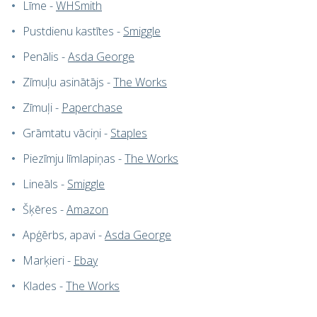
Līme -
WHSmith
Pustdienu kastītes -
Smiggle
Penālis -
Asda George
Zīmuļu asinātājs -
The Works
Zīmuļi -
Paperchase
Grāmtatu vāciņi -
Staples
Piezīmju līmlapiņas -
The Works
Lineāls -
Smiggle
Šķēres -
Amazon
Apģērbs, apavi -
Asda George
Marķieri -
Ebay
Klades -
The Works