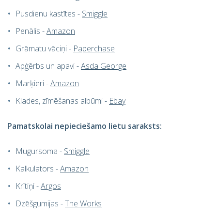
Pusdienu kastītes -
Smiggle
Penālis -
Amazon
Grāmatu vāciņi -
Paperchase
Apģērbs un apavi -
Asda George
Marķieri -
Amazon
Klades, zīmēšanas albūmi -
Ebay
Pamatskolai
nepieciešamo lietu saraksts:
Mugursoma -
Smiggle
Kalkulators -
Amazon
Krītiņi -
Argos
Dzēšgumijas -
The Works