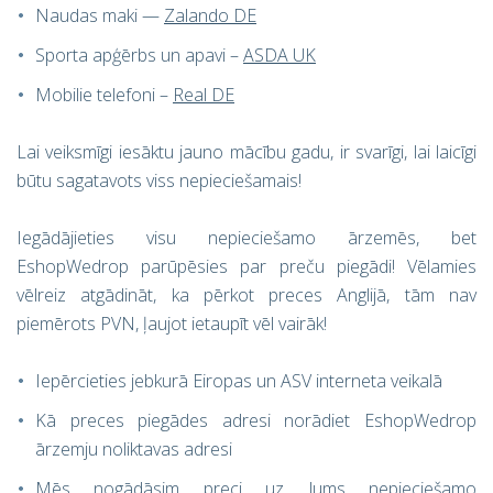
Naudas maki —
Zalando DE
Sporta apģērbs un apavi –
ASDA UK
Mobilie telefoni –
Real DE
Lai veiksmīgi iesāktu jauno mācību gadu, ir svarīgi, lai laicīgi
būtu sagatavots viss nepieciešamais!
Iegādājieties visu nepieciešamo ārzemēs, bet
EshopWedrop parūpēsies par preču piegādi! Vēlamies
vēlreiz atgādināt, ka pērkot preces Anglijā, tām nav
piemērots PVN, ļaujot ietaupīt vēl vairāk!
Iepērcieties jebkurā Eiropas un ASV interneta veikalā
Kā preces piegādes adresi norādiet EshopWedrop
ārzemju noliktavas adresi
Mēs nogādāsim preci uz Jums nepieciešamo