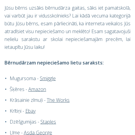
Jūsu bērns uzsāks bērnudārza gaitas, sāks iet pamatskolā,
vai varbūt jau ir vidusskolnieks? Lai kādā vecuma kategorijā
būtu Jūsu bērns, esam pārliecināti, ka interneta veikalos Jūs
atradīsiet visu nepieciešamo un meklēto! Esam sagatavojuši
nelielu sarakstu ar skolai nepieciešamajām precēm, lai
ietaupītu Jūsu laiku!
Bērnudārzam nepieciešamo lietu saraksts:
Mugursoma -
Smiggle
Šķēres -
Amazon
Krāsainie zīmuļi -
The Works
Krītiņi -
Ebay
Dzēšgumijas -
Staples
Līme -
Asda George