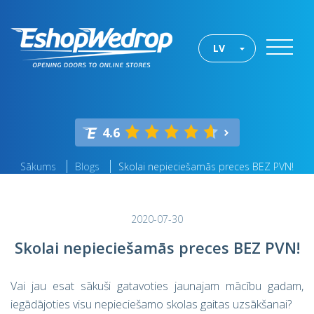
LV
4.6
Sākums
Blogs
Skolai nepieciešamās preces BEZ PVN!
2020-07-30
Skolai nepieciešamās preces BEZ PVN!
Vai jau esat sākuši gatavoties jaunajam mācību gadam,
iegādājoties visu nepieciešamo skolas gaitas uzsākšanai?