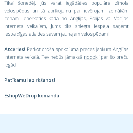
Tikai šonedēļ, Jūs varat iegādāties populāra zīmola
velosipēdus un tā aprīkojumu par ievērojami zemākām
cenām! Iepērkoties kādā no Anglijas, Polijas vai Vācijas
interneta veikaliem, Jums tiks sniegta iespēja saņemt
iespaidīgas atlaides savam jaunajam velosipēdam!
Atceries!
Pērkot droša aprīkojuma preces jebkurā Anglijas
interneta veikalā, Tev nebūs jāmaksā
nodokļi
par šo preču
iegādi!
Patīkamu iepirkšanos!
EshopWeDrop komanda