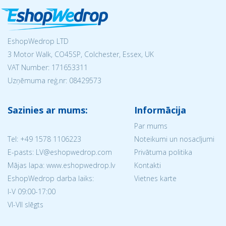
EshopWedrop LTD
3 Motor Walk, CO45SP, Colchester, Essex, UK
VAT Number: 171653311
Uzņēmuma reģ.nr:
08429573
Sazinies ar mums:
Informācija
Par mums
Tel:
+49 1578 1106223
Noteikumi un nosacījumi
E-pasts: LV@eshopwedrop.com
Privātuma politika
Mājas lapa: www.eshopwedrop.lv
Kontakti
EshopWedrop darba laiks:
Vietnes karte
I-V 09:00-17:00
VI-VII slēgts