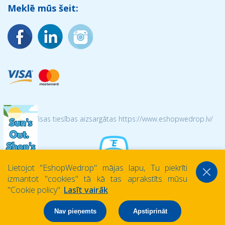
Meklē mūs šeit:
© 2026 Visas tiesības aizsargātas https://www.eshopwedrop.lv/
Lietojot ''EshopWedrop'' mājas lapu, Tu piekrīti
izmantot ''cookies'' tā kā tas aprakstīts mūsu
''Cookie policy''.
Lasīt vairāk
Nav pieņemts
Apstiprināt