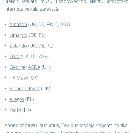
Neliels ieskats mūsu EshopWedrop klientu iemīļotāko
interneta veikalu sarakstā:
Amazon
(UK, DE, FR, IT, ASV)
Limango
(DE, PL)
Zalando
(UK, DE, PL)
Ebay
(UK, DE, ASV)
George
/
ASDA
(UK)
TK Maxx
(UK)
Polarn o Pyret
(UK)
Allegro
(PL)
H&M
(FR)
Abonējot mūsu jaunumus, Tev būs iespēja saņemt ne tikai