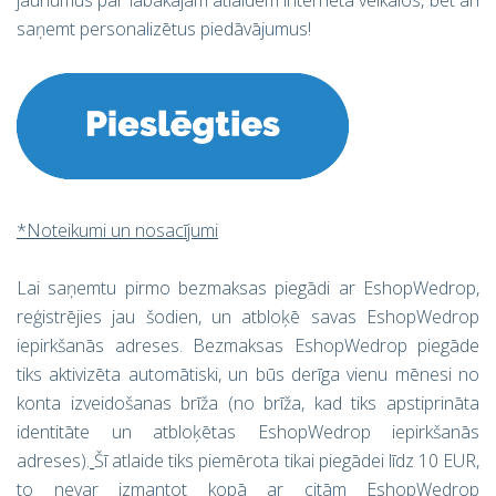
jaunumus par labākajām atlaidēm interneta veikalos, bet arī
saņemt personalizētus piedāvājumus!
*Noteikumi un nosacījumi
Lai saņemtu pirmo bezmaksas piegādi ar EshopWedrop,
reģistrējies jau šodien, un atbloķē savas EshopWedrop
iepirkšanās adreses. Bezmaksas EshopWedrop piegāde
tiks aktivizēta automātiski, un būs derīga vienu mēnesi no
konta izveidošanas brīža (no brīža, kad tiks apstiprināta
identitāte un atbloķētas EshopWedrop iepirkšanās
adreses).
Šī atlaide tiks piemērota tikai piegādei līdz 10 EUR,
to nevar izmantot kopā ar citām EshopWedrop