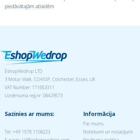
piedāvātajām atlaidēm
EshopWedrop LTD
3 Motor Walk, CO45SP, Colchester, Essex, UK
VAT Number: 171653311
Uzņēmuma reģ.nr:
08429573
Sazinies ar mums:
Informācija
Par mums
Tel:
+49 1578 1106223
Noteikumi un nosacījumi
E-pasts: LV@eshopwedrop.com
Privātuma politika