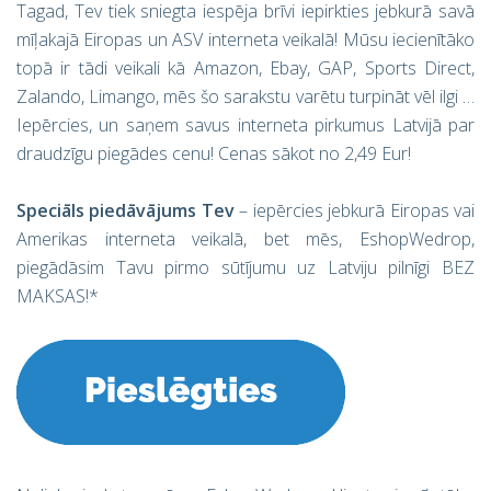
Tagad, Tev tiek sniegta iespēja brīvi iepirkties jebkurā savā
mīļakajā Eiropas un ASV interneta veikalā! Mūsu iecienītāko
topā ir tādi veikali kā Amazon, Ebay, GAP, Sports Direct,
Zalando, Limango, mēs šo sarakstu varētu turpināt vēl ilgi …
Iepērcies, un saņem savus interneta pirkumus Latvijā par
draudzīgu piegādes cenu! Cenas sākot no 2,49 Eur!
Speciāls piedāvājums Tev
– iepērcies jebkurā Eiropas vai
Amerikas interneta veikalā, bet mēs, EshopWedrop,
piegādāsim Tavu pirmo sūtījumu uz Latviju pilnīgi BEZ
MAKSAS!*