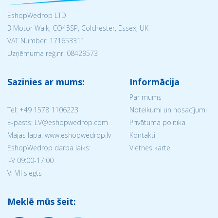
EshopWedrop LTD
3 Motor Walk, CO45SP, Colchester, Essex, UK
VAT Number: 171653311
Uzņēmuma reģ.nr:
08429573
Sazinies ar mums:
Informācija
Par mums
Tel:
+49 1578 1106223
Noteikumi un nosacījumi
E-pasts: LV@eshopwedrop.com
Privātuma politika
Mājas lapa: www.eshopwedrop.lv
Kontakti
EshopWedrop darba laiks:
Vietnes karte
I-V 09:00-17:00
VI-VII slēgts
Meklē mūs šeit: