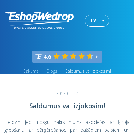
LV
4.6
Sākums
Blogs
Saldumus vai izjokosim!
2017-01-27
Saldumus vai izjokosim!
Helovīni jeb mošķu nakts mums asociējas ar ķirbja
grebšanu, ar pārģērbšanos par dažādiem baisiem un