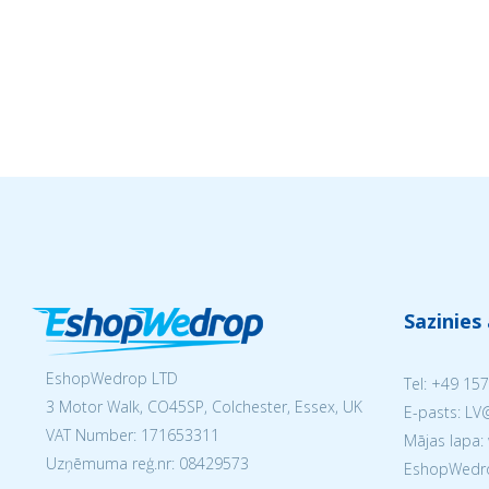
Sazinies
EshopWedrop LTD
Tel:
+49 157
3 Motor Walk, CO45SP, Colchester, Essex, UK
E-pasts: L
VAT Number: 171653311
Mājas lapa:
Uzņēmuma reģ.nr:
08429573
EshopWedrop