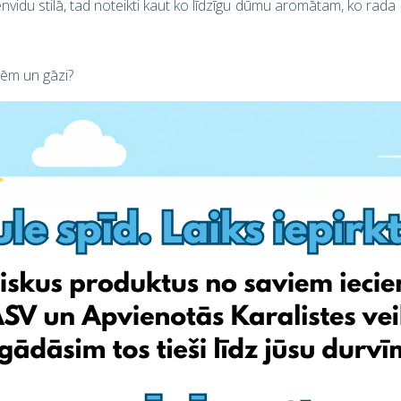
ienvidu stilā, tad noteikti kaut ko līdzīgu dūmu aromātam, ko rada
ēm un gāzi?
llējuma aromātu, kuru var panākt tikai ar kokoglēm vai malku.
dz gatavojot ārpus mājas, bet tā nedod sasniegt manu mērķi!