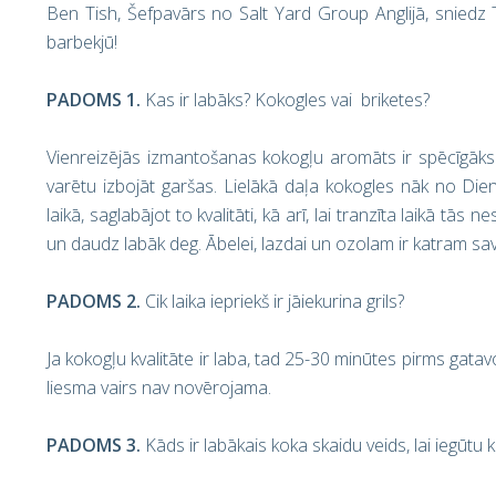
Ben Tish, Šefpavārs no Salt Yard Group Anglijā, snied
barbekjū!
PADOMS 1.
Kas ir labāks? Kokogles vai briketes?
Vienreizējās izmantošanas kokogļu aromāts ir spēcīgāks n
varētu izbojāt garšas. Lielākā daļa kokogles nāk no Dienv
laikā, saglabājot to kvalitāti, kā arī, lai tranzīta laikā tās
un daudz labāk deg. Ābelei, lazdai un ozolam ir katram sav
PADOMS 2.
Cik laika iepriekš ir jāiekurina grils?
Ja kokogļu kvalitāte ir laba, tad 25-30 minūtes pirms gata
liesma vairs nav novērojama.
PADOMS 3.
Kāds ir labākais koka skaidu veids, lai iegūt