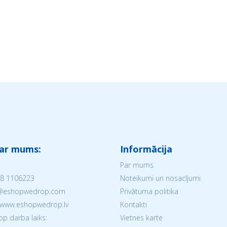
 ar mums:
Informācija
Par mums
8 1106223
Noteikumi un nosacījumi
V@eshopwedrop.com
Privātuma politika
 www.eshopwedrop.lv
Kontakti
 darba laiks:
Vietnes karte