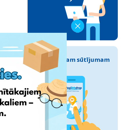
Izseko savam sūtījumam