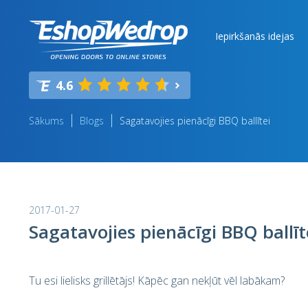
Iepirkšanās idejas
4.6
Sākums
Blogs
Sagatavojies pienācīgi BBQ ballītei
2017-01-27
Sagatavojies pienācīgi BBQ ballīt
Tu esi lielisks grillētājs! Kāpēc gan nekļūt vēl labākam?