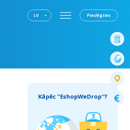
LV
Pieslēgties
Kāpēc ''EshopWeDrop''?