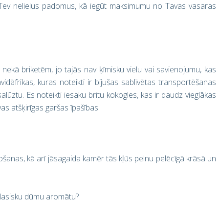
z Tev nelielus padomus, kā iegūt maksimumu no Tavas vasaras
ekā briketēm, jo tajās nav ķīmisku vielu vai savienojumu, kas
idāfrikas, kuras noteikti ir bijušas sablīvētas transportēšanas
 nesalūztu. Es noteikti iesaku britu kokogles, kas ir daudz vieglākas
as atšķirīgas garšas īpašības.
vošanas, kā arī jāsagaida kamēr tās kļūs pelnu pelēcīgā krāsā un
u klasisku dūmu aromātu?