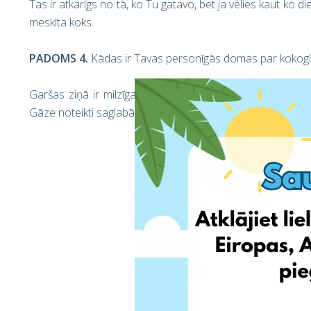
Tas ir atkarīgs no tā, ko Tu gatavo, bet ja vēlies kaut ko d
meskīta koks.
PADOMS 4.
Kādas ir Tavas personīgās domas par kokogl
Garšas ziņā ir milzīga atšķirība. Gāze nerada dūmotu gri
Gāze noteikti saglabā savu konsistenci un ērtību ko snie