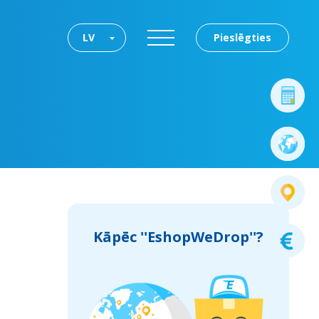
LV
Pieslēgties
Kāpēc ''EshopWeDrop''?