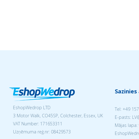
Sazinies
EshopWedrop LTD
Tel:
+49 157
3 Motor Walk, CO45SP, Colchester, Essex, UK
E-pasts: L
VAT Number: 171653311
Mājas lapa:
Uzņēmuma reģ.nr:
08429573
EshopWedrop