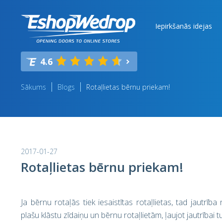
Iepirkšanās idejas
4.6
Sākums
Blogs
Rotaļlietas bērnu priekam!
2017-01-27
Rotaļlietas bērnu priekam!
Ja bērnu rotaļās tiek iesaistītas rotaļlietas, tad jautr
plašu klāstu zīdaiņu un bērnu rotaļlietām, ļaujot jautrībai t