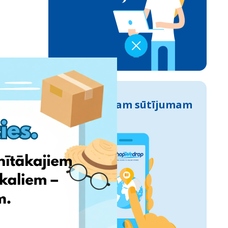
Izseko savam sūtījumam