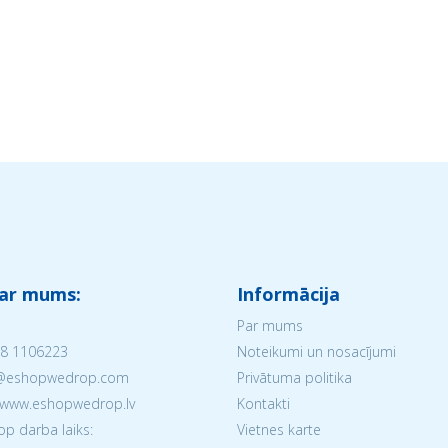
 ar mums:
Informācija
Par mums
8 1106223
Noteikumi un nosacījumi
V@eshopwedrop.com
Privātuma politika
 www.eshopwedrop.lv
Kontakti
 darba laiks:
Vietnes karte