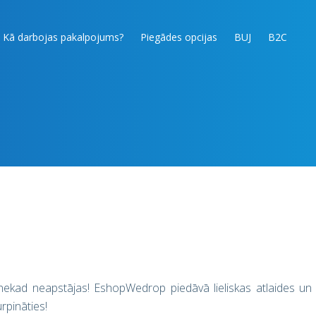
Kā darbojas pakalpojums?
Piegādes opcijas
BUJ
B2C
ība nekad neapstājas! EshopWedrop piedāvā lieliskas atlaides un
urpināties!