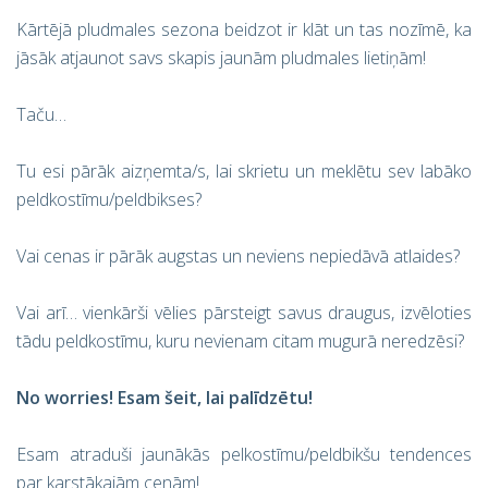
Kārtējā pludmales sezona beidzot ir klāt un tas nozīmē, ka
jāsāk atjaunot savs skapis jaunām pludmales lietiņām!
Taču…
Tu esi pārāk aizņemta/s, lai skrietu un meklētu sev labāko
peldkostīmu/peldbikses?
Vai cenas ir pārāk augstas un neviens nepiedāvā atlaides?
Vai arī… vienkārši vēlies pārsteigt savus draugus, izvēloties
tādu peldkostīmu, kuru nevienam citam mugurā neredzēsi?
No worries! Esam šeit, lai palīdzētu!
Esam atraduši jaunākās pelkostīmu/peldbikšu tendences
par karstākajām cenām!