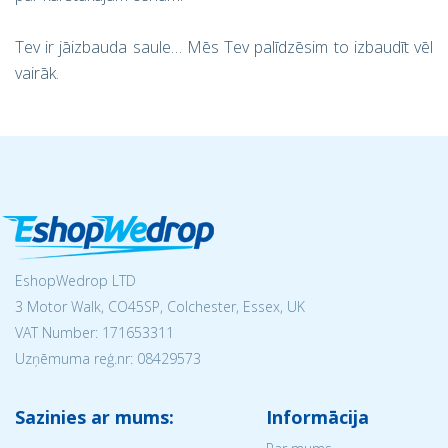
Tev ir jāizbauda saule… Mēs Tev palīdzēsim to izbaudīt vēl
vairāk.
EshopWedrop LTD
3 Motor Walk, CO45SP, Colchester, Essex, UK
VAT Number: 171653311
Uzņēmuma reģ.nr:
08429573
Sazinies ar mums:
Informācija