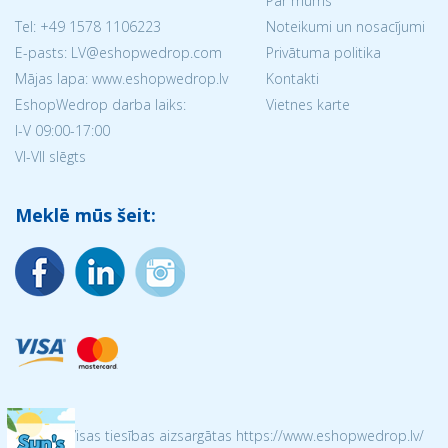
Par mums
Tel:
+49 1578 1106223
Noteikumi un nosacījumi
E-pasts: LV@eshopwedrop.com
Privātuma politika
Mājas lapa: www.eshopwedrop.lv
Kontakti
EshopWedrop darba laiks:
Vietnes karte
I-V 09:00-17:00
VI-VII slēgts
Meklē mūs šeit:
© 2026 Visas tiesības aizsargātas https://www.eshopwedrop.lv/