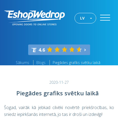
LV
4.6
Sākums
Blogs
Piegādes grafiks svētku laikā
2020-11-27
Piegādes grafiks svētku laikā
Šogad, vairāk kā jebkad cilvēki novērtē priekšrocības, ko
sniedz iepirkšanās internetā, jo tas ir droši un izdevīgi!