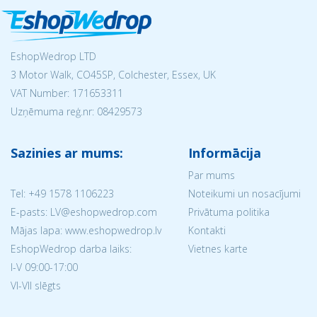
EshopWedrop LTD
3 Motor Walk, CO45SP, Colchester, Essex, UK
VAT Number: 171653311
Uzņēmuma reģ.nr:
08429573
Sazinies ar mums:
Informācija
Par mums
Tel:
+49 1578 1106223
Noteikumi un nosacījumi
E-pasts: LV@eshopwedrop.com
Privātuma politika
Mājas lapa: www.eshopwedrop.lv
Kontakti
EshopWedrop darba laiks:
Vietnes karte
I-V 09:00-17:00
VI-VII slēgts