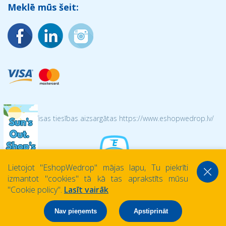
Meklē mūs šeit:
© 2026 Visas tiesības aizsargātas https://www.eshopwedrop.lv/
Lietojot ''EshopWedrop'' mājas lapu, Tu piekrīti
izmantot ''cookies'' tā kā tas aprakstīts mūsu
''Cookie policy''.
Lasīt vairāk
Nav pieņemts
Apstiprināt