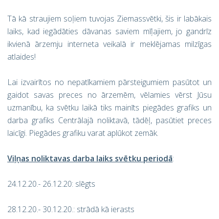
Tā kā straujiem soļiem tuvojas Ziemassvētki, šis ir labākais
laiks, kad iegādāties dāvanas saviem mīļajiem, jo gandrīz
ikvienā ārzemju interneta veikalā ir meklējamas milzīgas
atlaides!
Lai izvairītos no nepatīkamiem pārsteigumiem pasūtot un
gaidot savas preces no ārzemēm, vēlamies vērst Jūsu
uzmanību, ka svētku laikā tiks mainīts piegādes grafiks un
darba grafiks Centrālajā noliktavā, tādēļ, pasūtiet preces
laicīgi. Piegādes grafiku varat aplūkot zemāk.
Viļņas noliktavas darba laiks svētku periodā
:
24.12.20.- 26.12.20: slēgts
28.12.20.- 30.12.20.: strādā kā ierasts