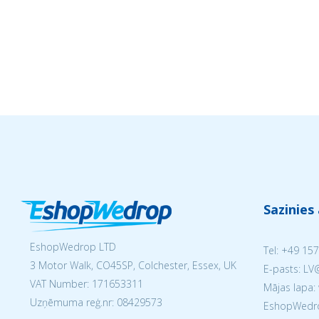
Sazinies
EshopWedrop LTD
Tel:
+49 157
3 Motor Walk, CO45SP, Colchester, Essex, UK
E-pasts: L
VAT Number: 171653311
Mājas lapa:
Uzņēmuma reģ.nr:
08429573
EshopWedrop