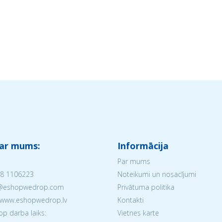
 ar mums:
Informācija
Par mums
8 1106223
Noteikumi un nosacījumi
V@eshopwedrop.com
Privātuma politika
 www.eshopwedrop.lv
Kontakti
 darba laiks:
Vietnes karte