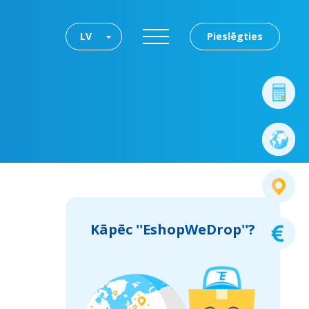
LV
Pieslēgties
Kāpēc ''EshopWeDrop''?