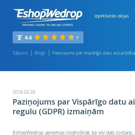
Iepirkšanās idejas
4.6
Sākums
Blogs
Paziņojums par Vispārīgo datu aizsardzīb
2018-03-28
Paziņojums par Vispārīgo datu a
regulu (GDPR) izmaiņām
EshopWedrop apņemas nodrošināt, ka visi dati, tostarp, arī