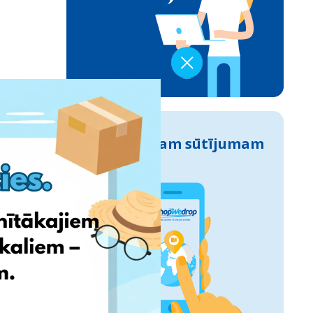
Izseko savam sūtījumam