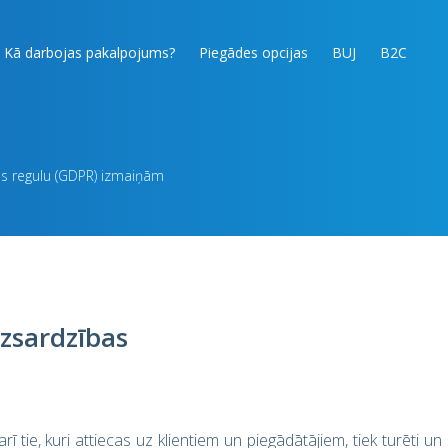
Kā darbojas pakalpojums?
Piegādes opcijas
BUJ
B2C
as regulu (GDPR) izmaiņām
izsardzības
 tie, kuri attiecas uz klientiem un piegādātājiem, tiek turēti un