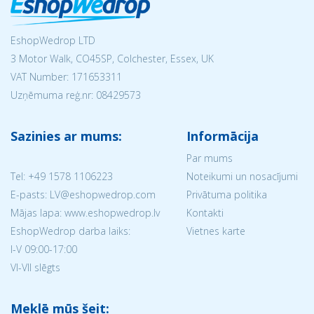
EshopWedrop LTD
3 Motor Walk, CO45SP, Colchester, Essex, UK
VAT Number: 171653311
Uzņēmuma reģ.nr:
08429573
Sazinies ar mums:
Informācija
Par mums
Tel:
+49 1578 1106223
Noteikumi un nosacījumi
E-pasts: LV@eshopwedrop.com
Privātuma politika
Mājas lapa: www.eshopwedrop.lv
Kontakti
EshopWedrop darba laiks:
Vietnes karte
I-V 09:00-17:00
VI-VII slēgts
Meklē mūs šeit: