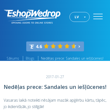
LV
4.6
Sākums
Blogs
Nedēļas prece: Sandales un iešļūcenes!
2017-01-27
Nedēļas prece: Sandales un iešļūcenes!
Vasaras laikā noteikti nēsājam mazāk apģērbu kārtu, tāpēc,
jo ikdienišķāk, jo stilīgāk!