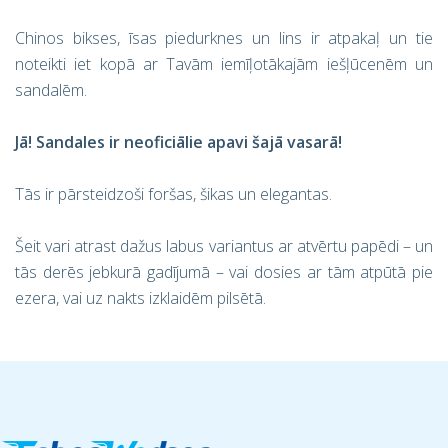
Chinos bikses, īsas piedurknes un lins ir atpakaļ un tie
noteikti iet kopā ar Tavām iemīļotākajām iešļūcenēm un
sandalēm.
Jā! Sandales ir neoficiālie apavi šajā vasarā!
Tās ir pārsteidzoši foršas, šikas un elegantas.
Šeit vari atrast dažus labus variantus ar atvērtu papēdi – un
tās derēs jebkurā gadījumā – vai dosies ar tām atpūtā pie
ezera, vai uz nakts izklaidēm pilsētā.