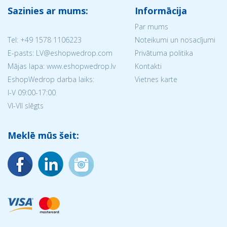
Sazinies ar mums:
Informācija
Par mums
Tel:
+49 1578 1106223
Noteikumi un nosacījumi
E-pasts: LV@eshopwedrop.com
Privātuma politika
Mājas lapa: www.eshopwedrop.lv
Kontakti
EshopWedrop darba laiks:
Vietnes karte
I-V 09:00-17:00
VI-VII slēgts
Meklē mūs šeit: