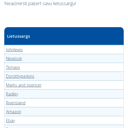
Neaizmirsti paķert savu lietussargu!
Lietussargs
Johnlewis
Newlook
Tkmaxx
Dorothyperkins
Marks and spencer
Radley
Riverisland
Amazon
Ebay