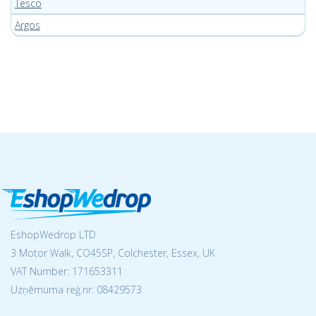
Tesco
Argos
EshopWedrop LTD
3 Motor Walk, CO45SP, Colchester, Essex, UK
VAT Number: 171653311
Uzņēmuma reģ.nr:
08429573