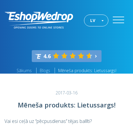
LV
4.6
Sākums
Blogs
Mēneša produkts: Lietussargs!
2017-03-16
Mēneša produkts: Lietussargs!
Vai esi ceļā uz ‘’pēcpusdienas’’ tējas ballīti?