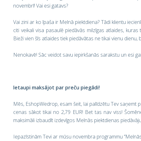
novembrī! Vai esi gatavs?
Vai zini ar ko īpaša ir Melnā piektdiena? Tādi klientu iecie
citi veikali visa pasaulē piedāvās milzīgas atlaides, kuras 
Bieži vien šīs atlaides tiek piedāvātas ne tikai vienu dienu,
Nenokavē! Sāc veidot savu iepirkšanās sarakstu un esi ga
Ietaupi maksājot par preču piegādi!
Mēs, EshopWedrop, esam šeit, lai palīdzētu Tev saņemt pr
cenas sākot tikai no 2,79 EUR! Bet tas nav viss! Šomēne
maksimāli izbaudīt izdevīgos Melnās piektdienas piedāvāj
Iepazīstinām Tevi ar mūsu novembra programmu ‘’Melnās pi