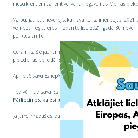
mūsu klientiem saņemt vēl vairāk ieguvumus Melnās piektd
Varbūt jau būsi ievērojis, ka Tavā kontā ir ieripojuši 202
vēl neesi reģistrējies – izdari to līdz 2021. gada 30. n
punktus arī Tu!
Ceram, ka šie jaunumi spēs Tevi iepriecināt, jo šie punkt
piektdienas periodā! Bonusa Drops punkti sniedz iespēju 
Apmeklē savu EshopWedrop profilu jau šodien, un pārvērt
Tev vēl nav sava EshopWedrop profila?
Reģistrējies šei
Pārliecinies, ka esi pievienojies mūsu Drops sistēmai
Ja Jums ir radušies jautājumi, droši sazinieties ar mums!