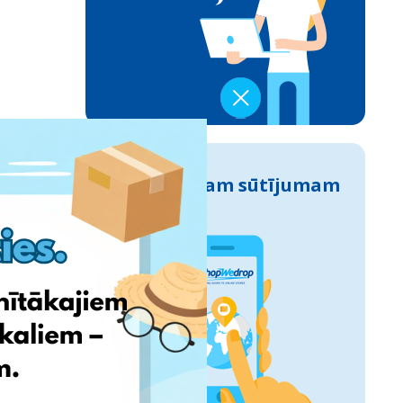
Izseko savam sūtījumam