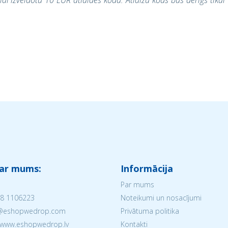
lai izveidotu 10 EUR atlaides kodu. Atlaižu kods būs derīgs tikai
 ar mums:
Informācija
Par mums
8 1106223
Noteikumi un nosacījumi
V@eshopwedrop.com
Privātuma politika
 www.eshopwedrop.lv
Kontakti