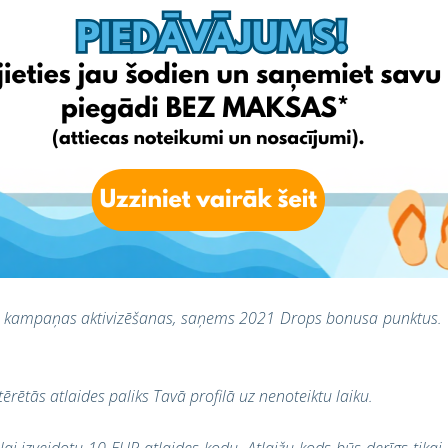
EshopWedrop piegādes izmaksas. Tās nevar izmantot kopā vai
 akcijām.
c šīs kampaņas aktivizēšanas, saņems 2021 Drops bonusa punktus.
tērētās atlaides paliks Tavā profilā uz nenoteiktu laiku.