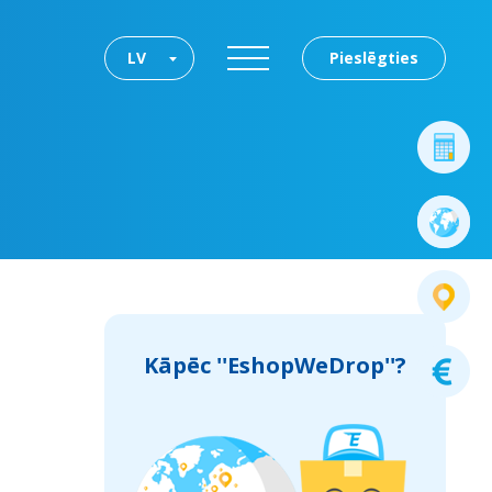
LV
Pieslēgties
Kāpēc ''EshopWeDrop''?