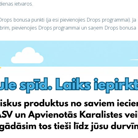
ienas ietvaros.
1 Drops bonusa punkti (ja esi pievienojies Drops programmai). Ja
ovembrim, pievienojies Drops programmai un saņem Drops bonusa
i sniegs atlaides piegādes izmaksām, pasūtot preces šajā Melnās
saņem preces Latvijā par vēl izdevīgāku piegādes cenu!
 savus Drops punktus iespaidīgās atlaidēs!
t
30 dienu laikā, lai saņemtu
2021 Drops bonusa punktus!
.