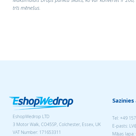
Maksimālais Drops punktu skaits, ko var konvertēt ir 200, 
trīs mēnešus.
Sazinies
EshopWedrop LTD
Tel:
+49 157
3 Motor Walk, CO45SP, Colchester, Essex, UK
E-pasts: L
VAT Number: 171653311
Mājas lapa: