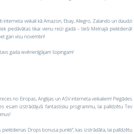
nīti interneta veikali kā Amazon, Ebay, Allegro, Zalando un daudzi
tiek piedāvātas tikai vienu reizi gadā – tieši Melnajā piektdienā!
 bet gan visu novembri!
tavs gada ievērienīgājam šopingam!
eces no Eiropas, Anglijas un ASV interneta veikaliem! Piegādes
s esam izstrādājuši fantastisku programmu, lai palīdzētu Tev
umus!
ektdienas Drops bonusa punkti’’, kas izstrādāta, lai palīdzētu