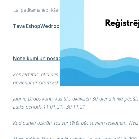
Lai patīkama iepirkšanās,
Tava EshopWedrop komanda
Noteikumi un nosacījumi
Konvertētās atlaides varēs tikt izmantotas nosedzot 
apvienot ar citām EshopWedrop piedāvātajām atlaidēm un
Jaunie Drops konti, kas tiks aktivizēti 30 dienu laikā pē
Laika periods 11.01.21.–30.11.21
Kad punkti uzkrāti, tos var tērēt pēc saviem ieskatiem. Neiz