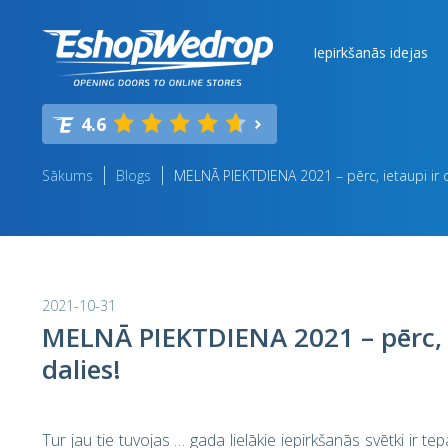
Iepirkšanās idejas
4.6
Sākums
Blogs
MELNĀ PIEKTDIENA 2021 – pērc, ietaupi ir d
2021-10-31
MELNĀ PIEKTDIENA 2021 – pērc, i
dalies!
Tur jau tie tuvojas … gada lielākie iepirkšanās svētki ir t