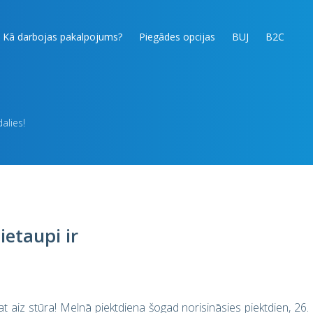
Kā darbojas pakalpojums?
Piegādes opcijas
BUJ
B2C
alies!
etaupi ir
epat aiz stūra! Melnā piektdiena šogad norisināsies piektdien, 26.