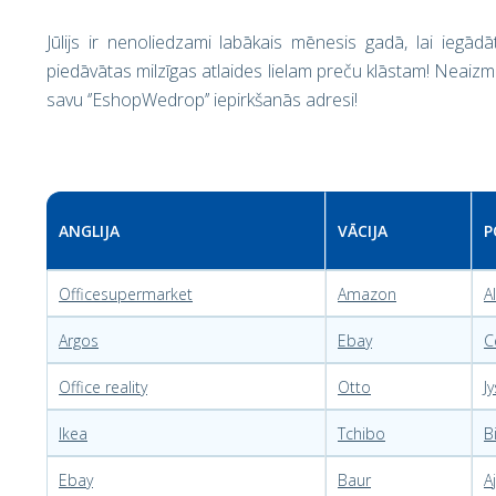
Jūlijs ir nenoliedzami labākais mēnesis gadā, lai iegādā
piedāvātas milzīgas atlaides lielam preču klāstam! Neaizmir
savu ‘’EshopWedrop’’ iepirkšanās adresi!
ANGLIJA
VĀCIJA
P
Officesupermarket
Amazon
A
Argos
Ebay
C
Office reality
Otto
J
Ikea
Tchibo
B
Ebay
Baur
A