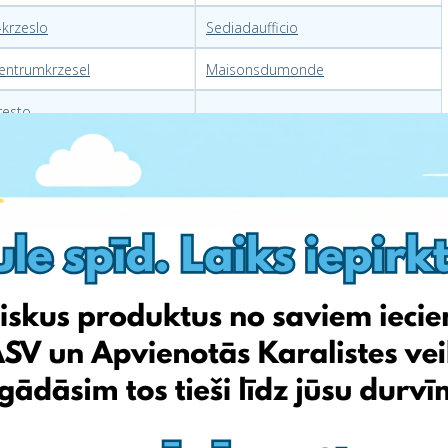
-krzeslo
Sediadaufficio
entrumkrzesel
Maisonsdumonde
resto