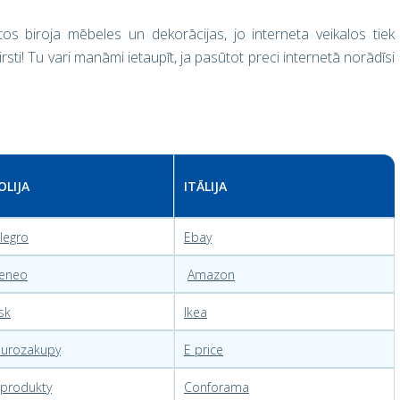
tos biroja mēbeles un dekorācijas, jo interneta veikalos tiek
sti! Tu vari manāmi ietaupīt, ja pasūtot preci internetā norādīsi
OLIJA
ITĀLIJA
llegro
Ebay
eneo
Amazon
ysk
Ikea
iurozakupy
E price
jprodukty
Conforama