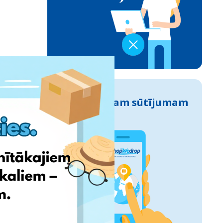
Izseko savam sūtījumam