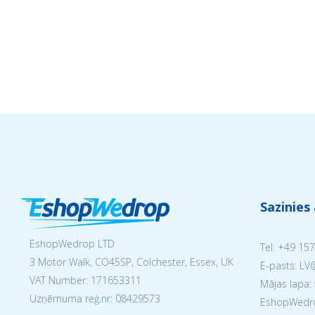
Sazinies
EshopWedrop LTD
Tel:
+49 157
3 Motor Walk, CO45SP, Colchester, Essex, UK
E-pasts: L
VAT Number: 171653311
Mājas lapa:
Uzņēmuma reģ.nr:
08429573
EshopWedrop