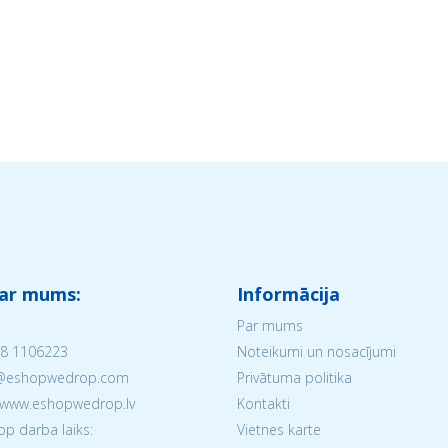
 ar mums:
Informācija
Par mums
8 1106223
Noteikumi un nosacījumi
V@eshopwedrop.com
Privātuma politika
 www.eshopwedrop.lv
Kontakti
 darba laiks:
Vietnes karte