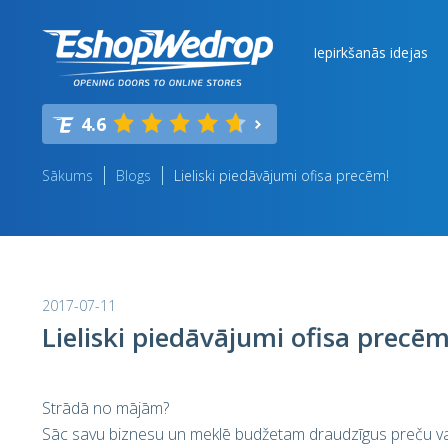
Iepirkšanās idejas
4.6
Sākums
Blogs
Lieliski piedāvājumi ofisa precēm!
2017-07-11
Lieliski piedāvājumi ofisa precēm
Strādā no mājām?
Sāc savu biznesu un meklē budžetam draudzīgus preču va