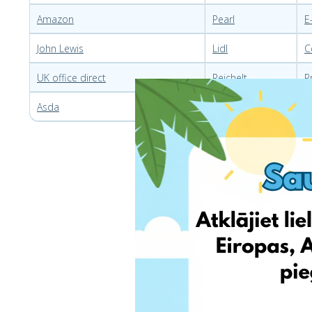
Amazon
Pearl
E
John Lewis
Lidl
C
UK office direct
Reichelt
P
Asda
Schwab