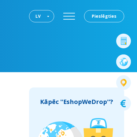
LV
Pieslēgties
Kāpēc ''EshopWeDrop''?