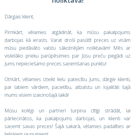
noliktavā!
Dārgais klient,
Pirmkārt, vēlamies atgādināt, ka mūsu pakalpojums
darbojas kā ierasts. Varat droši pasūtīt preces uz visām
mūsu piedāvāto valstu sākotnējām noliktavām! Mēs ar
vislielāko prieku parūpēsimies par Jūsu preču piegādi uz
Jums nepieciešamo preces saņemšanas punktu!
Otrkārt, vēlamies izteikt lielu pateicību Jums, dārgie klienti,
par labiem vārdiem, pacietību, atbalstu un lojalitāti šajā
mums visiem izaicinošajā laikā!
Mūsu kolēģi un partneri turpina cītīgi strādāt, lai
pārliecinātos, ka pakalpojums darbojas, un klienti var
saņemt savas preces! Šajā sakarā, vēlamies padalīties ar
lieliskiem jaunumiem!