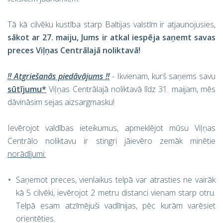
Tā kā cilvēku kustība starp Baltijas valstīm ir atjaunojusies,
sākot ar 27. maiju, Jums ir atkal iespēja saņemt savas
preces Viļņas Centrālajā noliktavā!
!! Atgriešanās piedāvājums !!
- Ikvienam, kurš saņems savu
sūtījumu*
Viļņas Centrālajā noliktavā līdz 31. maijam, mēs
dāvināsim sejas aizsargmasku!
Ievērojot valdības ieteikumus, apmeklējot mūsu Viļņas
Centrālo noliktavu ir stingri jāievēro zemāk minētie
norādījumi:
Saņemot preces, vienlaikus telpā var atrasties ne vairāk
kā 5 cilvēki, ievērojot 2 metru distanci vienam starp otru.
Telpā esam atzīmējuši vadlīnijas, pēc kurām varēsiet
orientēties.