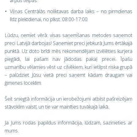
ārpus telpas.
Viļņas Centrālās noliktavas darba laiks – no pirmdienas
līdz piektdienai, no plkst. 08:00-17:00.
Lūdzu, ņemiet vērā: visas saņemšanas metodes saņemot
preci Latvijā darbojas! Saņemiet preci jebkurā Jums ērtākajā
punktā. Uz doto brīdi mēs rekomendējam izvēlēties kurjera
piegādi, lai pašam nav jādodas pakaļ precei. Īpašu
uzmanību vēlamies vēst uz cilvēkiem, kuri ietilpst riska grupā
– palūdziet Jūsu vietā preci saņemt kādam draugam vai
ģimenes loceklim.
Šeit sniegtā informācija un ierobežojumi atbilst pašreizējam
stāvoklim valstī, un tie var mainīties tuvākajā laikā.
Ja Jums rodas papildus informācija, lūdzam, sazinieties ar
mums.