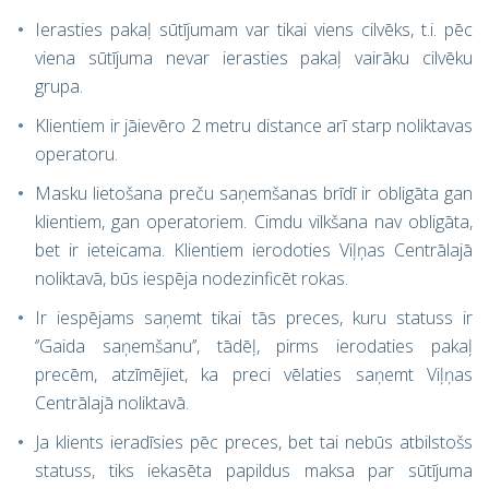
Ierasties pakaļ sūtījumam var tikai viens cilvēks, t.i. pēc
viena sūtījuma nevar ierasties pakaļ vairāku cilvēku
grupa.
Klientiem ir jāievēro 2 metru distance arī starp noliktavas
operatoru.
Masku lietošana preču saņemšanas brīdī ir obligāta gan
klientiem, gan operatoriem. Cimdu vilkšana nav obligāta,
bet ir ieteicama. Klientiem ierodoties Viļņas Centrālajā
noliktavā, būs iespēja nodezinficēt rokas.
Ir iespējams saņemt tikai tās preces, kuru statuss ir
‘’Gaida saņemšanu’’, tādēļ, pirms ierodaties pakaļ
precēm, atzīmējiet, ka preci vēlaties saņemt Viļņas
Centrālajā noliktavā.
Ja klients ieradīsies pēc preces, bet tai nebūs atbilstošs
statuss, tiks iekasēta papildus maksa par sūtījuma