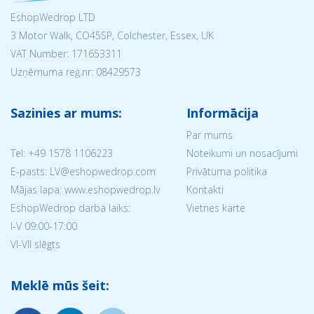
EshopWedrop LTD
3 Motor Walk, CO45SP, Colchester, Essex, UK
VAT Number: 171653311
Uzņēmuma reģ.nr:
08429573
Sazinies ar mums:
Informācija
Par mums
Tel:
+49 1578 1106223
Noteikumi un nosacījumi
E-pasts: LV@eshopwedrop.com
Privātuma politika
Mājas lapa: www.eshopwedrop.lv
Kontakti
EshopWedrop darba laiks:
Vietnes karte
I-V 09:00-17:00
VI-VII slēgts
Meklē mūs šeit: