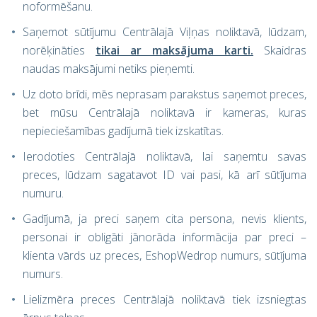
noformēšanu.
Saņemot sūtījumu Centrālajā Viļņas noliktavā, lūdzam,
norēķināties
tikai ar maksājuma karti.
Skaidras
naudas maksājumi netiks pieņemti.
Uz doto brīdi, mēs neprasam parakstus saņemot preces,
bet mūsu Centrālajā noliktavā ir kameras, kuras
nepieciešamības gadījumā tiek izskatītas.
Ierodoties Centrālajā noliktavā, lai saņemtu savas
preces, lūdzam sagatavot ID vai pasi, kā arī sūtījuma
numuru.
Gadījumā, ja preci saņem cita persona, nevis klients,
personai ir obligāti jānorāda informācija par preci –
klienta vārds uz preces, EshopWedrop numurs, sūtījuma
numurs.
Lielizmēra preces Centrālajā noliktavā tiek izsniegtas