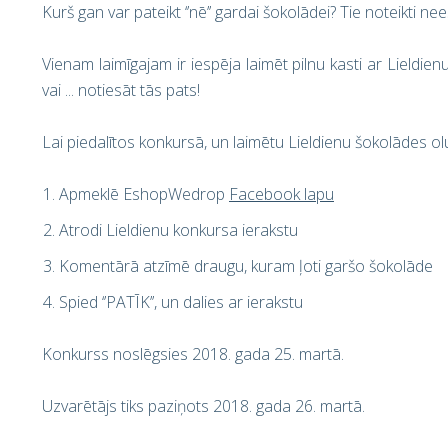
Kurš gan var pateikt ‘’nē’’ gardai šokolādei? Tie noteikti n
Vienam laimīgajam ir iespēja laimēt pilnu kasti ar Lieldi
vai ... notiesāt tās pats!
Lai piedalītos konkursā, un laimētu Lieldienu šokolādes olu
Apmeklē EshopWedrop
Facebook lapu
Atrodi Lieldienu konkursa ierakstu
Komentārā atzīmē draugu, kuram ļoti garšo šokolāde
Spied ‘’PATĪK’’, un dalies ar ierakstu
Konkurss noslēgsies 2018. gada 25. martā.
Uzvarētājs tiks paziņots 2018. gada 26. martā.