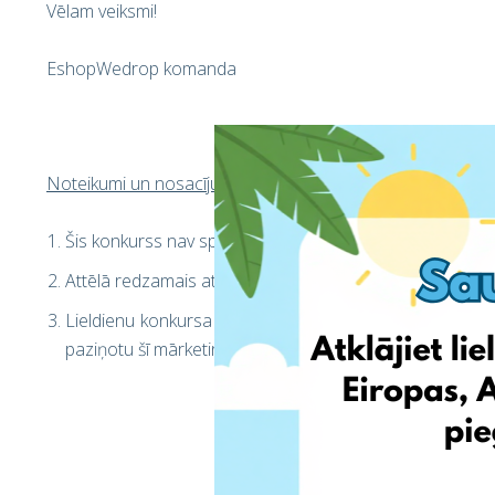
Vēlam veiksmi!
EshopWedrop komanda
Noteikumi un nosacījumi
Šis konkurss nav sponsorēts, atbalstīts, administrēts va
Attēlā redzamais attēls publicēts tikai ilustratīviem nol
Lieldienu konkursa uzvarētājs sniedz atļauju EshopWedr
paziņotu šī mārketinga kampaņas uzvarētāju.