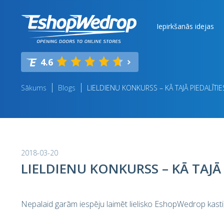
Iepirkšanās idejas
4.6
Sākums
Blogs
LIELDIENU KONKURSS – KĀ TAJĀ PIEDALĪTIE
2018-03-20
LIELDIENU KONKURSS – KĀ TAJĀ 
Nepalaid garām iespēju laimēt lielisko EshopWedrop kasti,