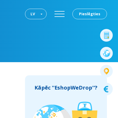
LV
Pieslēgties
Kāpēc ''EshopWeDrop''?