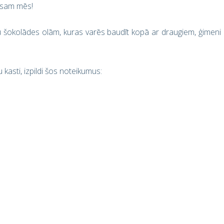
eesam mēs!
enu šokolādes olām, kuras varēs baudīt kopā ar draugiem, ģimeni
 kasti, izpildi šos noteikumus: