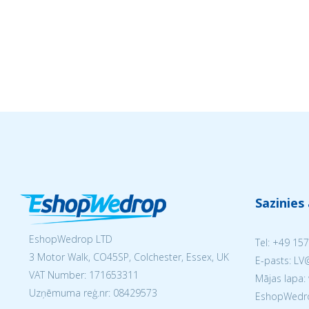
Sazinies
EshopWedrop LTD
Tel:
+49 157
3 Motor Walk, CO45SP, Colchester, Essex, UK
E-pasts: L
VAT Number: 171653311
Mājas lapa:
Uzņēmuma reģ.nr:
08429573
EshopWedrop