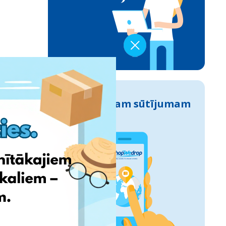
Izseko savam sūtījumam