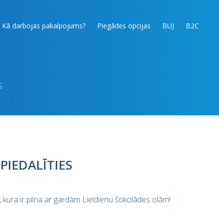
Kā darbojas pakalpojums?
Piegādes opcijas
BUJ
B2C
S
PIEDALĪTIES
 kura ir pilna ar gardām Lieldienu šokolādes olām!