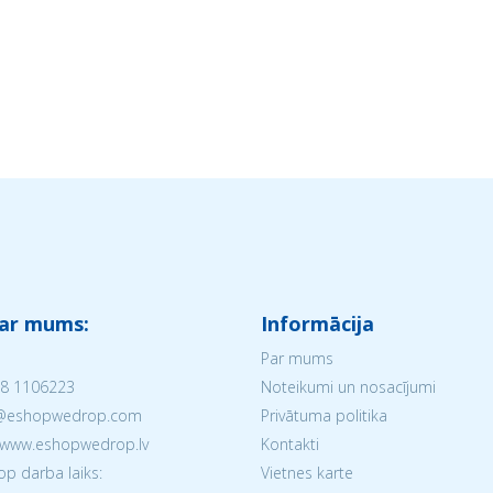
 ar mums:
Informācija
Par mums
8 1106223
Noteikumi un nosacījumi
V@eshopwedrop.com
Privātuma politika
 www.eshopwedrop.lv
Kontakti
 darba laiks:
Vietnes karte