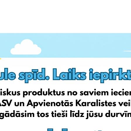
i saistīts ar Facebook.
ūkiem. Saņemtā balva var atšķirties no attēlā redzamā.
op publiskot viņa vārdu, uzvārdu Facebook vietnē, lai publiski