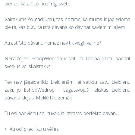
dienas, kā arī citi nozīmīgi svētki.
Vairākums šo gadījumu, tas nozīmē, ka mums ir jāpiedomā
pie tā, kas būtu tā īstā dāvana ko dāvināt saviem mīļajiem.
Atrast īsto dāvanu nemaz nav tik viegli, vai ne?
Neraizējies! EshopWedrop ir šeit, lai Tev palīdzētu padarīt
svētkus vēl skaistākus!
Tev nav jāgaida līdz Lieldienām, lai satiktu savu Lieldienu
zaķi, jo EshopWedrop ir sagatavojuši lieliskas Lieldienu
dāvanu idejas. Meklē tās zemāk!
Tu esi par vienu soli tuvāk, lai atrasto perfekto dāvanu!
Atrodi preci, kuru vēlies;