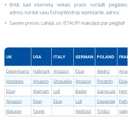
Brīdī, kad interneta veikals prasīs norādīt piegādes
adresi, norādi savu EshopWedrop iepirkšanās adresi;
Saņem preces Latvijā, un IETAUPI maksājot par piegādi!
UK
USA
ITALY
GERMAN
POLAND
FRAN
Debenhams
Hallmark
Amazon
Ebay
Allegro
Amaz
Johnlewis
Amazon
Shopalike
Amazon
Prezenty
Ebay
Ebay
Walmart
Lidl
Bader
Garneczki
Hema
Amazon
Ebay
Ebay
Lidl
Dawanda
Partyci
Matalan
Target
Weltbild
Tchibo
Valgo