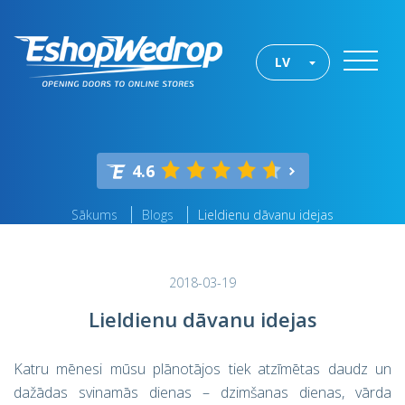
LV
4.6
Sākums
Blogs
Lieldienu dāvanu idejas
2018-03-19
Lieldienu dāvanu idejas
Katru mēnesi mūsu plānotājos tiek atzīmētas daudz un
dažādas svinamās dienas – dzimšanas dienas, vārda