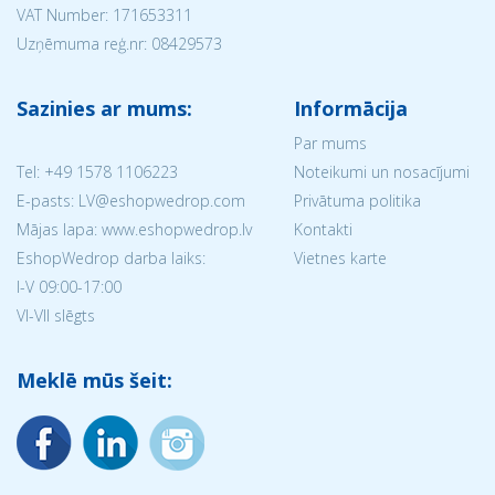
VAT Number: 171653311
Uzņēmuma reģ.nr:
08429573
Sazinies ar mums:
Informācija
Par mums
Tel:
+49 1578 1106223
Noteikumi un nosacījumi
E-pasts: LV@eshopwedrop.com
Privātuma politika
Mājas lapa: www.eshopwedrop.lv
Kontakti
EshopWedrop darba laiks:
Vietnes karte
I-V 09:00-17:00
VI-VII slēgts
Meklē mūs šeit: