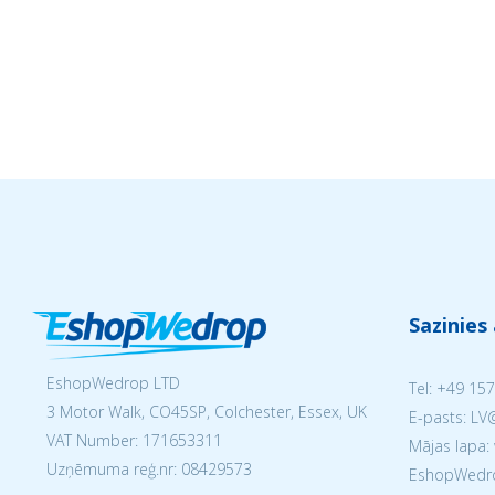
Sazinies
EshopWedrop LTD
Tel:
+49 157
3 Motor Walk, CO45SP, Colchester, Essex, UK
E-pasts: L
VAT Number: 171653311
Mājas lapa:
Uzņēmuma reģ.nr:
08429573
EshopWedrop