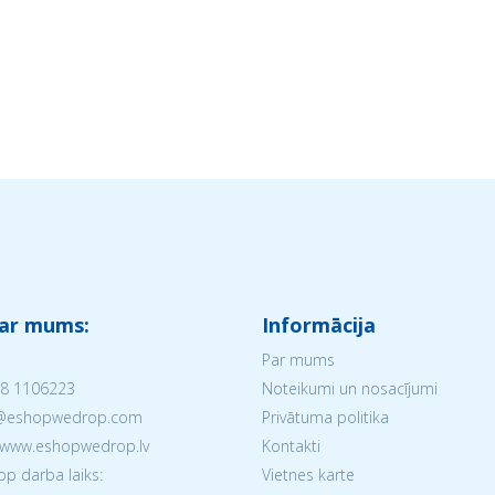
 ar mums:
Informācija
Par mums
8 1106223
Noteikumi un nosacījumi
V@eshopwedrop.com
Privātuma politika
 www.eshopwedrop.lv
Kontakti
 darba laiks:
Vietnes karte