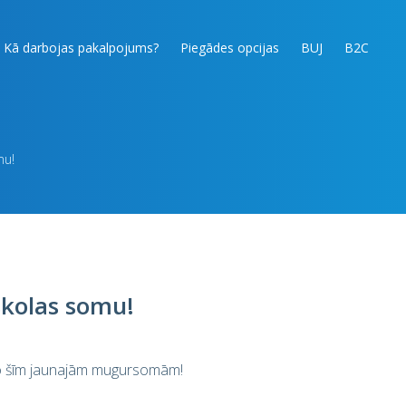
Kā darbojas pakalpojums?
Piegādes opcijas
BUJ
B2C
mu!
kolas somu!
 no šīm jaunajām mugursomām!