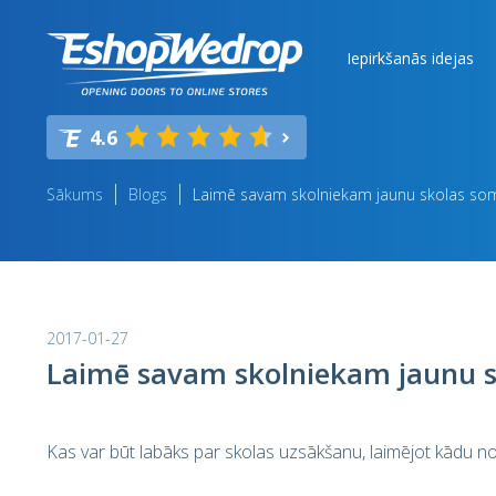
Iepirkšanās idejas
4.6
Sākums
Blogs
Laimē savam skolniekam jaunu skolas so
2017-01-27
Laimē savam skolniekam jaunu s
Kas var būt labāks par skolas uzsākšanu, laimējot kādu