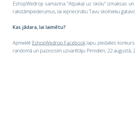
EshopWedrop samazina “Atpakaļ uz skolu” izmaksas un s
rakstāmpiederumus, lai iepriecinātu Tavu skolnieku gatavo
Kas jādara, lai laimētu?
Apmeklē
EshopWedrop Facebook
lapu, piedalies konkur
randomā un paziņosim uzvarētāju Pirmdien, 22.augustā, 