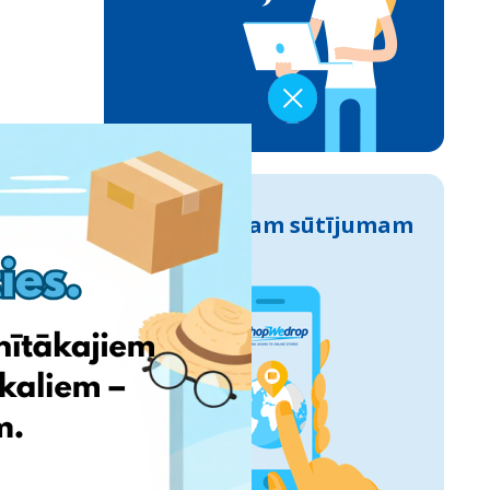
Izseko savam sūtījumam