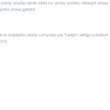
niedz iespēju laimēt kādu no skolas somām, iekļaujot skolas
joties skolas gaitām!
sā un iespējams skolas soma kļūs par Tavējo! Laimīgo noteiksim
2016