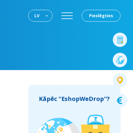
LV
Pieslēgties
Kāpēc ''EshopWeDrop''?