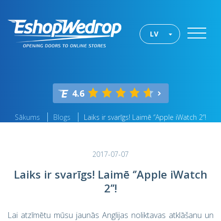
LV
4.6
Sākums
Blogs
Laiks ir svarīgs! Laimē ‘’Apple iWatch 2’’!
2017-07-07
Laiks ir svarīgs! Laimē ‘’Apple iWatch
2’’!
Lai atzīmētu mūsu jaunās Anglijas noliktavas atklāšanu un