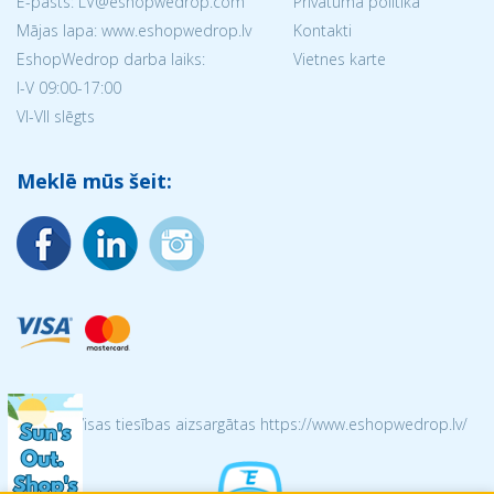
E-pasts: LV@eshopwedrop.com
Privātuma politika
Mājas lapa: www.eshopwedrop.lv
Kontakti
EshopWedrop darba laiks:
Vietnes karte
I-V 09:00-17:00
VI-VII slēgts
Meklē mūs šeit:
© 2026 Visas tiesības aizsargātas https://www.eshopwedrop.lv/