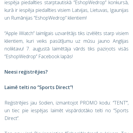
iespēja piedalīties starptautiskā ‘’EshopWedrop’’ konkursā,
kurā ir iespēja piedalīties visiem Latvijas, Lietuvas, Igaunijas
un Rumānijas ‘’EshopWedrop’’ klientiem!
‘’Apple iWatch’’ laimīgais uzvarētājs tiks izvēlēts starp visiem
klientiem, kuri veiks pasūtījumu uz mūsu jauno Anglijas
noliktavu! 7. augustā laimētāja vārds tiks paziņots visās
‘’EshopWedrop’’ Facebook lapās!
Neesi reģistrējies?
Laimē telti no ‘’Sports Direct’’!
Reģistrējies jau šodien, izmantojot PROMO kodu: ‘’TENT’’’,
un tiec pie iespējas laimēt vispārdotāko telti no ‘’Sports
Direct’’.