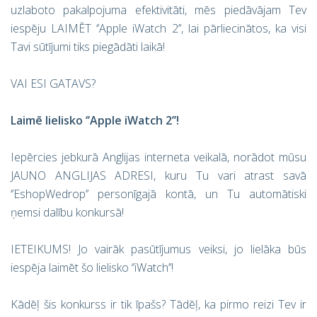
uzlaboto pakalpojuma efektivitāti, mēs piedāvājam Tev
iespēju LAIMĒT ‘’Apple iWatch 2’’, lai pārliecinātos, ka visi
Tavi sūtījumi tiks piegādāti laikā!
VAI ESI GATAVS?
Laimē lielisko ‘’Apple iWatch 2’’!
Iepērcies jebkurā Anglijas interneta veikalā, norādot mūsu
JAUNO ANGLIJAS ADRESI, kuru Tu vari atrast savā
‘’EshopWedrop’’ personīgajā kontā, un Tu automātiski
ņemsi dalību konkursā!
IETEIKUMS! Jo vairāk pasūtījumus veiksi, jo lielāka būs
iespēja laimēt šo lielisko ‘’iWatch’’!
Kādēļ šis konkurss ir tik īpašs? Tādēļ, ka pirmo reizi Tev ir