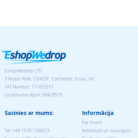
EshopWedrop LTD
3 Motor Walk, CO45SP, Colchester, Essex, UK
VAT Number: 171653311
Uzņēmuma reģ.nr:
08429573
Sazinies ar mums:
Informācija
Par mums
Tel:
+49 1578 1106223
Noteikumi un nosacījumi