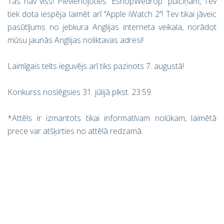
Tas nav viss! Pievienojoties ‘’EshopWedrop’’ pulciņam, Tev
tiek dota iespēja laimēt arī ‘’Apple iWatch 2’’! Tev tikai jāveic
pasūtījums no jebkura Anglijas interneta veikala, norādot
mūsu jaunās Anglijas noliktavas adresi!
Laimīgais telts ieguvējs arī tiks paziņots 7. augustā!
Konkurss noslēgsies 31. jūlijā plkst. 23:59.
*Attēls ir izmantots tikai informatīvam nolūkam, laimētā
prece var atšķirties no attēlā redzamā.