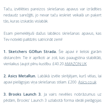
Taču, izvēlēties pareizos skriešanas apavus var izrādīties
nedaudz sarežģīti, jo nevar taču ieskriet veikalā un paķert
tās, kuras izskatās vislabāk.
Esam piemeklējuši dažus labākos skriešanas apavus, kas
Tev noteikti palīdzēs satricināt zemi!
1. Sketchers GORun Strada.
Šie apavi ir lieliski garām
distancēm. Tie ir aprīkoti ar zoli, kas paaugstina stabilitāti,
vienlaikus ļaujot pilnu kustību. £40.20
AMAZON.UK
2. Asics MetaRun.
Labākā izvēle skrējējam, kurš vēlas, lai
apavi pielāgojas viņa skriešanas stilam. £200
Asics.co.uk
3. Brooks Launch 3.
Ja vairs nevēlies nobrāzumus uz
pēdām, Brooks’ Launch 3 uzlabotā forma ideāli pielāgojas