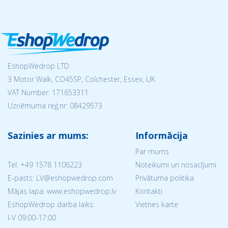
EshopWedrop LTD
3 Motor Walk, CO45SP, Colchester, Essex, UK
VAT Number: 171653311
Uzņēmuma reģ.nr:
08429573
Sazinies ar mums:
Informācija
Par mums
Tel:
+49 1578 1106223
Noteikumi un nosacījumi
E-pasts: LV@eshopwedrop.com
Privātuma politika
Mājas lapa: www.eshopwedrop.lv
Kontakti
EshopWedrop darba laiks:
Vietnes karte
I-V 09:00-17:00