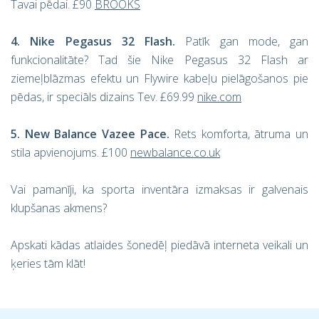
Tavai pēdai. £90
BROOKS
4. Nike Pegasus 32 Flash.
Patīk gan mode, gan
funkcionalitāte? Tad šie Nike Pegasus 32 Flash ar
ziemeļblāzmas efektu un Flywire kabeļu pielāgošanos pie
pēdas, ir speciāls dizains Tev. £69.99
nike.com
5. New Balance Vazee Pace.
Rets komforta, ātruma un
stila apvienojums. £100
newbalance.co.uk
Vai pamanīji, ka sporta inventāra izmaksas ir galvenais
klupšanas akmens?
Apskati kādas atlaides šonedēļ piedāvā interneta veikali un
ķeries tām klāt!