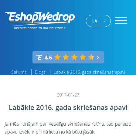
LV
4.6
Sākums
Blogs
Labākie 2016. gada skriešanas apavi
2017-01-27
Labākie 2016. gada skriešanas apavi
Ja mēs runājam par veselīgu skriešanas rutīnu, tad pareizo
apavu izvēle ir pirmā lieta no kā būtu jāsāk.