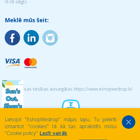
VI-VII slēgts
Meklē mūs šeit:
© 2026 Visas tiesības aizsargātas https://www.eshopwedrop.lv/
Lietojot ''EshopWedrop'' mājas lapu, Tu piekrīti
izmantot ''cookies'' tā kā tas aprakstīts mūsu
''Cookie policy''.
Lasīt vairāk