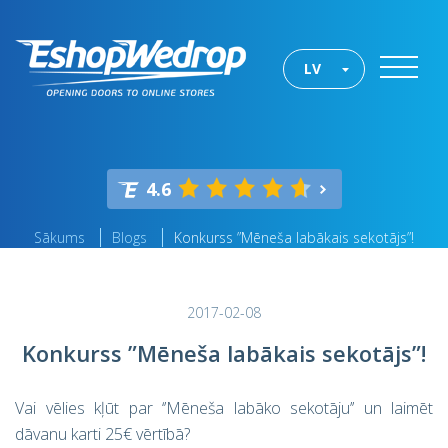
LV
4.6
Sākums
Blogs
Konkurss ”Mēneša labākais sekotājs”!
2017-02-08
Konkurss ”Mēneša labākais sekotājs”!
Vai vēlies kļūt par ‘’Mēneša labāko sekotāju’’ un laimēt
dāvanu karti 25€ vērtībā?