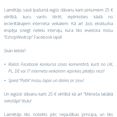
Laimētājs savā īpašumā iegūs dāvanu karti pirkumiem 25 €
vērtībā, kuru varēs tērēt, iepērkoties kādā no
iecienītākajiem interneta veikaliem. Kā arī ,būs ekskluzīva
iespēja sniegt nelielu interviju, kura tiks ievietota mūsu
‘’EshopWedrop’’ Facebook lapā!
Skan lieliski?
Raksti Facebook konkursa ziņas komentārā, kurā no UK,
PL, DE vai IT interneta veikaliem iepirkies pēdējo reizi!
Spied ‘’Patīk’’ mūsu lapai un dalies ar ziņu!
Un iegūsti dāvanu karti 25 € vērtībā kā arī ‘’Mēneša labākā
sekotāja’’ titulu!
Laimētājs tiks noteikts pēc nejaušības principa, un tiks