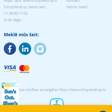
Mājas lapa: www.eshopwedrop.lv
Kontakti
EshopWedrop darba laiks:
Vietnes karte
I-V 09:00-17:00
VI-VII slēgts
Meklē mūs šeit:
© 2026 Visas tiesības aizsargātas https://www.eshopwedrop.lv/