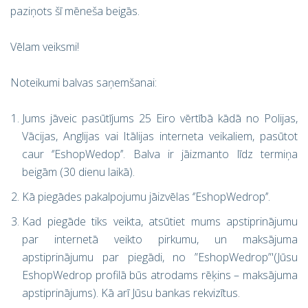
paziņots šī mēneša beigās.
Vēlam veiksmi!
Noteikumi balvas saņemšanai:
Jums jāveic pasūtījums 25 Eiro vērtībā kādā no Polijas,
Vācijas, Anglijas vai Itālijas interneta veikaliem, pasūtot
caur ‘’EshopWedop’’. Balva ir jāizmanto līdz termiņa
beigām (30 dienu laikā).
Kā piegādes pakalpojumu jāizvēlas ‘’EshopWedrop’’.
Kad piegāde tiks veikta, atsūtiet mums apstiprinājumu
par internetā veikto pirkumu, un maksājuma
apstiprinājumu par piegādi, no ”EshopWedrop”'(Jūsu
EshopWedrop profilā būs atrodams rēķins – maksājuma
apstiprinājums). Kā arī Jūsu bankas rekvizītus.