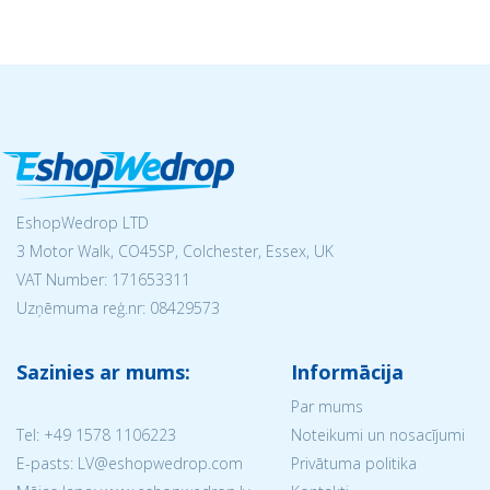
EshopWedrop LTD
3 Motor Walk, CO45SP, Colchester, Essex, UK
VAT Number: 171653311
Uzņēmuma reģ.nr:
08429573
Sazinies ar mums:
Informācija
Par mums
Tel:
+49 1578 1106223
Noteikumi un nosacījumi
E-pasts: LV@eshopwedrop.com
Privātuma politika