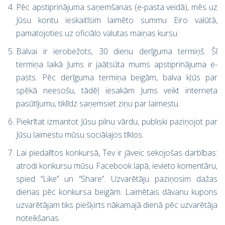
Pēc apstiprinājuma saņemšanas (e-pasta veidā), mēs uz
Jūsu kontu ieskaitīsim laimēto summu Eiro valūtā,
pamatojoties uz oficiālo valutas maiņas kursu.
Balvai ir ierobežots, 30 dienu derīguma termiņš. Šī
termiņa laikā Jums ir jaātsūta mums apstiprinājuma e-
pasts. Pēc derīguma termiņa beigām, balva kļūs par
spēkā neesošu, tādēļ iesakām Jums veikt interneta
pasūtījumu, tiklīdz saņemsiet ziņu par laimestu.
Piekrītat izmantot Jūsu pilnu vārdu, publiski paziņojot par
Jūsu laimestu mūsu sociālajos tīklos.
Lai piedalītos konkursā, Tev ir jāveic sekojošas darbības:
atrodi konkursu mūsu Facebook lapā, ievieto komentāru,
spied ‘’Like’’ un ‘’Share’’. Uzvarētāju paziņosim dažas
dienas pēc konkursa beigām. Laimētais dāvanu kupons
uzvarētājam tiks piešķirts nākamajā dienā pēc uzvarētāja
noteikšanas.