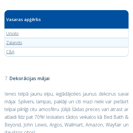
Vasaras apģērbs
Uniqlo
Zalando
C&A
Dekorācijas mājai
Ienes telpā jaunu elpu, iegādājoties jaunus dekorus savai
mājai. Spilveni, lampas, paklāji un citi mazi nieki var piešķirt
telpai pilnīgi citu amosfēru. Jūlijā šādas preces vari atrast ar
atlaidi līdz pat 70%! Ieskaties tādos veikalos kā Bed Bath &
Beyond, John Lewis, Argos, Wallmart, Amazon, Wayfair un
daudzos citos!