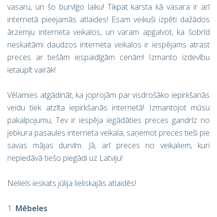
vasaru, un šo burvīgo laiku! Tikpat karsta kā vasara ir arī
internetā pieejamās atlaides! Esam veikuši izpēti dažādos
ārzemju interneta veikalos, un varam apgalvot, ka šobrīd
neskaitāmi daudzos interneta veikalos ir iespējams atrast
preces ar tiešām iespaidīgām cenām! Izmanto izdevību
ietaupīt vairāk!
Vēlamies atgādināt, ka joprojām par visdrošāko iepirkšanās
veidu tiek atzīta iepirkšanās internetā! Izmantojot mūsu
pakalpojumu, Tev ir iespēja iegādāties preces gandrīz no
jebkura pasaules interneta veikala, saņemot preces tieši pie
savas mājas durvīm. Jā, arī preces no veikaliem, kuri
nepiedāvā tiešo piegādi uz Latviju!
Neliels ieskats jūlija lieliskajās atlaidēs!
Mēbeles