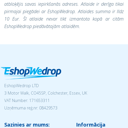
atbloķējis savas iepirkšanās adreses. Atlaide ir derīga tikai
pirmajai piegādei ar EshopWedrop. Atlaides summa ir līdz
10 Eur. Šī atlaide nevar tikt izmantota kopā ar citām
EshopWedrop piedāvātajām atlaidēm.
EshopWedrop LTD
3 Motor Walk, CO45SP, Colchester, Essex, UK
VAT Number: 171653311
Uzņēmuma reģ.nr:
08429573
Sazinies ar mums:
Informācija