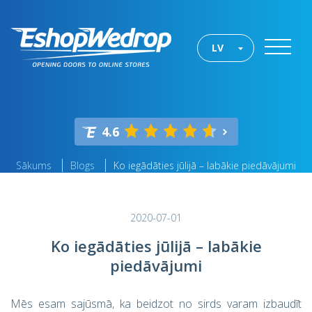
LV
4.6
Sākums
Blogs
Ko iegādāties jūlijā – labākie piedāvājumi
2020-07-01
Ko iegādāties jūlijā – labākie
piedāvājumi
Mēs esam sajūsmā, ka beidzot no sirds varam izbaudīt