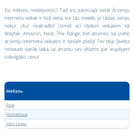
Esi mēbeļu meklējumos? Tad esi pareizajā vietā! Ārzemju
interneta veikali ir īstā vieta, kur tās meklēt, jo tādas cenas
nekur citur neatradīsi! Uzmet aci tādiem veikaliem kā
Wayfair, Amazon, Next, The Range, bet atceries, ka izvēle
ārzemju interneta veikalos ir tiešām plaša! Tev tikai jāvelta
nedaudz vairāk laika, lai atrastu sev vēlamo par iespējami
izdevīgāko cenu!
Мебель
Real
Homebase
John Lewis