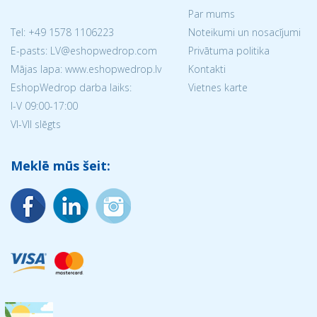
Par mums
Tel:
+49 1578 1106223
Noteikumi un nosacījumi
E-pasts: LV@eshopwedrop.com
Privātuma politika
Mājas lapa: www.eshopwedrop.lv
Kontakti
EshopWedrop darba laiks:
Vietnes karte
I-V 09:00-17:00
VI-VII slēgts
Meklē mūs šeit: