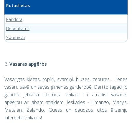
Rotaslietas
Pandora
Debenhams
Swarovski
Vasaras apģērbs
Vasarīgas kleitas, topiņi, svārciņi, blūzes, cepures ... ienes
vasaru savā un savas ģimenes garderobē! Dari to tagad, jo
gandrīz jebkurā interneta veikalā Tu atradīsi vasaras
apģērbu ar labām atlaidēm. Ieskaties - Limango, Macy’s,
Matalan, Zalando, Guess un daudzos citos ārzemju
interneta veikalos!