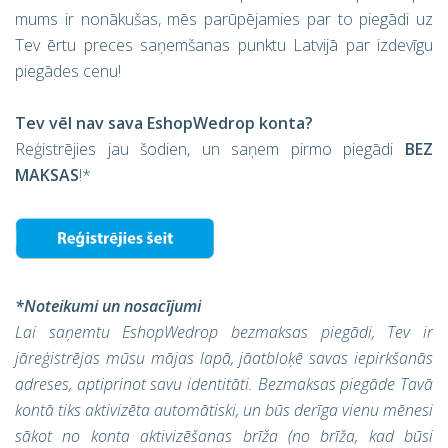
mums ir nonākušas, mēs parūpējamies par to piegādi uz
Tev ērtu preces saņemšanas punktu Latvijā par izdevīgu
piegādes cenu!
Tev vēl nav sava EshopWedrop konta?
Reģistrējies jau šodien, un saņem pirmo piegādi
BEZ
MAKSAS
!*
*Noteikumi un nosacījumi
Lai saņemtu EshopWedrop bezmaksas piegādi, Tev ir
jāreģistrējas mūsu mājas lapā, jāatbloķē savas iepirkšanās
adreses, aptiprinot savu identitāti. Bezmaksas piegāde Tavā
kontā tiks aktivizēta automātiski, un būs derīga vienu mēnesi
sākot no konta aktivizēšanas brīža (no brīža, kad būsi