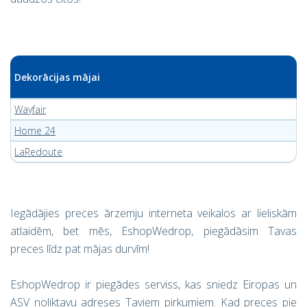
Dekorācijas mājai
Wayfair
Home 24
LaRedoute
Iegādājies preces ārzemju interneta veikalos ar lieliskām
atlaidēm, bet mēs, EshopWedrop, piegādāsim Tavas
preces līdz pat mājas durvīm!
EshopWedrop ir piegādes serviss, kas sniedz Eiropas un
ASV noliktavu adreses Taviem pirkumiem. Kad preces pie