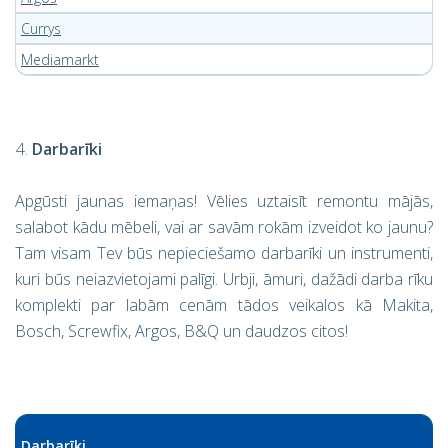
Currys
Mediamarkt
Darbarīki
Apgūsti jaunas iemaņas! Vēlies uztaisīt remontu mājās,
salabot kādu mēbeli, vai ar savām rokām izveidot ko jaunu?
Tam visam Tev būs nepieciešamo darbarīki un instrumenti,
kuri būs neiazvietojami palīgi. Urbji, āmuri, dažādi darba rīku
komplekti par labām cenām tādos veikalos kā Makita,
Bosch, Screwfix, Argos, B&Q un daudzos citos!
Darbarīki